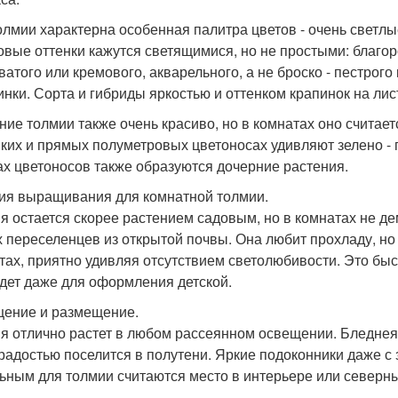
олмии характерна особенная палитра цветов - очень светлы
овые оттенки кажутся светящимися, но не простыми: благор
ватого или кремового, акварельного, а не броско - пестрог
инки. Сорта и гибриды яркостью и оттенком крапинок на лис
ние толмии также очень красиво, но в комнатах оно считает
нких и прямых полуметровых цветоносах удивляют зелено -
ах цветоносов также образуются дочерние растения.
ия выращивания для комнатной толмии.
я остается скорее растением садовым, но в комнатах не де
х переселенцев из открытой почвы. Она любит прохладу, н
тах, приятно удивляя отсутствием светолюбивости. Это бы
дет даже для оформления детской.
ение и размещение.
я отлично растет в любом рассеянном освещении. Бледнея 
 радостью поселится в полутени. Яркие подоконники даже с
ьным для толмии считаются место в интерьере или северны