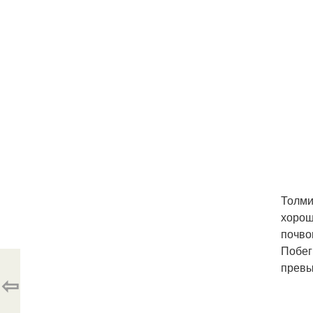
Толми
хорош
почво
Побег
превы
⇦