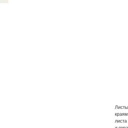
Листь
краям
листа
и окра