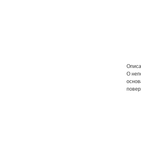
Описа
О неп
основ
повер