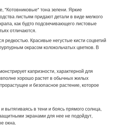
е, "Котовниковые" тона зелени. Яркие
одства листьям придают детали в виде мелкого
о крапа, как будто подсвечивающего листовые
тьях отличаются.
ся редкостью. Красивые негустые кисти соцветий
 пурпурным окрасом колокольчатых цветков. В
монстрирует капризности, характерной для
о вполне хорошо растет в обычных жилых
строрастущее и безопасное растение, которое
и вытягиваясь в тени и боясь прямого солнца,
 защитными экранами для нее не подойдут,
е окна.