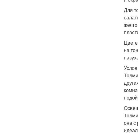
Для т
салат
желто
пласт
Цвете
на то
пазух
Услов
Толми
други
комна
подой
Освещ
Толми
она с
идеал