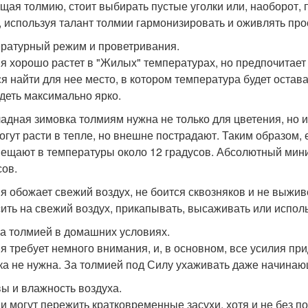
щая толмию, стоит выбирать пустые уголки или, наоборот
, используя талант толмии гармонизировать и оживлять прос
ратурный режим и проветривания.
я хорошо растет в "Жилых" температурах, но предпочитает 
ся найти для нее место, в котором температура будет остава
деть максимально ярко.
адная зимовка толмиям нужна не только для цветения, но 
огут расти в тепле, но внешне пострадают. Таким образом, 
ещают в температуры около 12 градусов. Абсолютный мини
сов.
я обожает свежий воздух, не боится сквозняков и не выжив
ить на свежий воздух, прикапывать, высаживать или испол
за толмией в домашних условиях.
я требует немного внимания, и, в основном, все усилия пр
ка не нужна. За толмией под Силу ухаживать даже начина
ы и влажность воздуха.
и могут пережить кратковременные засухи, хотя и не без по