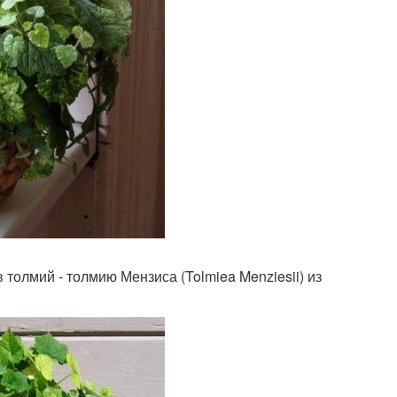
толмий - толмию Мензиса (Tolmiea Menziesii) из