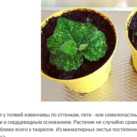
я у толмий изменчивы по оттенкам, пяти - или семилопаст
и и сердцевидным основанием. Растение не случайно срав
 ближе всего к тиарелле. Из миниатюрных листья постепенн
са.