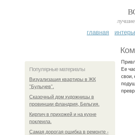
В
лучшие 
главная
интерь
Ком
Привл
Ее ча
Популярные материалы
свои,
Визуализация квартиры в ЖК
подуш
"Булычев".
превр
Сказочный дом художницы в
провинции фландрия, Бельгия.
Кирпич в прихожей и на кухне
поклеила.
Самая дорогая ошибка в ремонте -