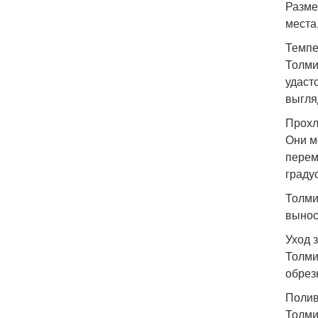
Разме
места
Темпе
Толми
удаст
выгля
Прохл
Они м
перем
граду
Толми
вынос
Уход 
Толми
обрез
Полив
Толми