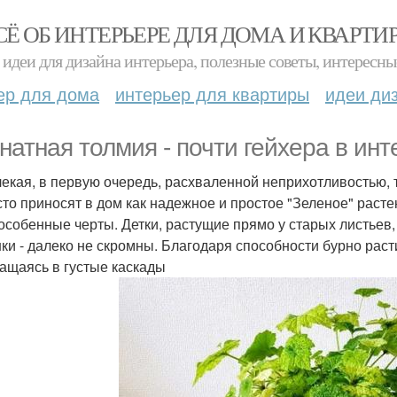
СЁ ОБ ИНТЕРЬЕРЕ ДЛЯ ДОМА И КВАРТИ
идеи для дизайна интерьера, полезные советы, интересны
ер для дома
интерьер для квартиры
идеи ди
натная толмия - почти гейхера в инт
екая, в первую очередь, расхваленной неприхотливостью, т
сто приносят в дом как надежное и простое "Зеленое" растен
 особенные черты. Детки, растущие прямо у старых листьев, 
ки - далеко не скромны. Благодаря способности бурно раст
ащаясь в густые каскады