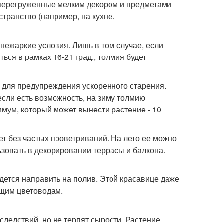
, перегруженные мелким декором и предметами
транство (например, на кухне.
нежаркие условия. Лишь в том случае, если
ться в рамках 16-21 град., толмия будет
и для предупреждения ускоренного старения.
если есть возможность, на зиму толмию
мум, который может вынести растение - 10
ет без частых проветриваний. На лето ее можно
ьзовать в декорировании террасы и балкона.
идется направить на полив. Этой красавице даже
ющим цветоводам.
следствий, но не терпят сырости. Растение