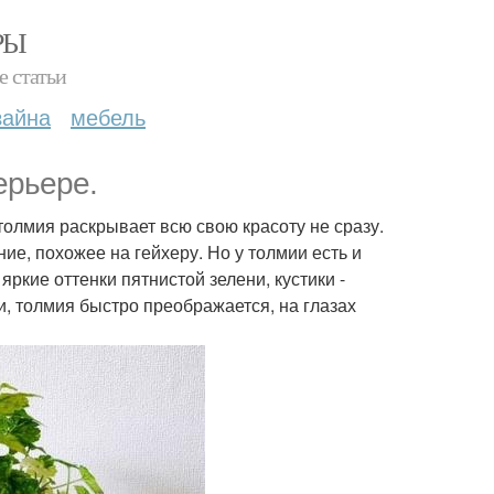
РЫ
е статьи
зайна
мебель
ерьере.
олмия раскрывает всю свою красоту не сразу.
ие, похожее на гейхеру. Но у толмии есть и
яркие оттенки пятнистой зелени, кустики -
и, толмия быстро преображается, на глазах