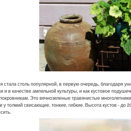
я стала столь популярной, в первую очередь, благодаря ун
и и в качестве ампельной культуры, и как кустовое подуше
покровникам. Это вечнозеленые травянистые многолетник
и у толмий свисающие, тонкие, гибкие. Высота кустов - до 2
сить.