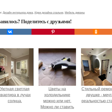
и:
Дизайн интерьера дома
,
Идеи дизайна спальни
,
Мебель диваны
авилось? Поделитесь с друзьями!
Уютная светлая
Цветы на
Стильный ремон
квартира в лучах
холодильнике
двушке - мечт
солнца.
можно или нет.
реальностью ста
Можно ли ставить