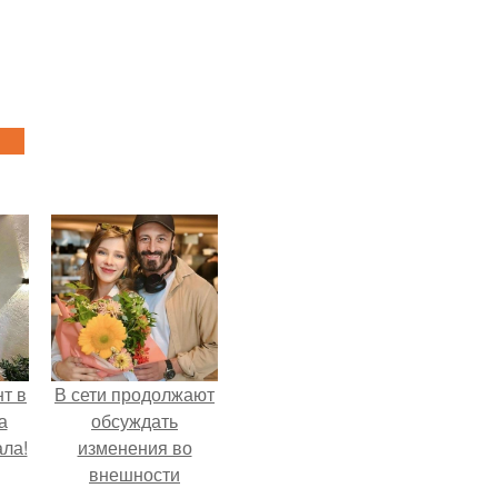
т в
В сети продолжают
а
обсуждать
ла!
изменения во
внешности