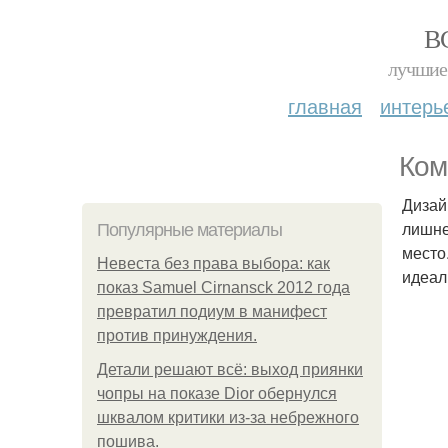
В
лучшие 
главная
интерь
Ком
Дизай
лишне
Популярные материалы
место
Невеста без права выбора: как
идеал
показ Samuel Cirnansck 2012 года
превратил подиум в манифест
против принуждения.
Детали решают всё: выход приянки
чопры на показе Dior обернулся
шквалом критики из-за небрежного
пошива.