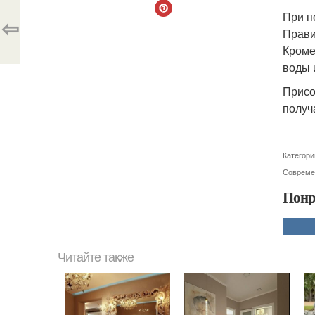
При п
⇦
Прави
Кроме
воды 
Присо
получ
Категори
Совреме
Понр
Читайте также