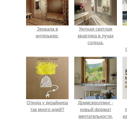
Зеркала в
Уютная светлая
интерьере.
квартира в лучах
солнца.
Откуда у дизайнера
Дримскроллинг -
так много идей?
новый формат
мечтательности.
к