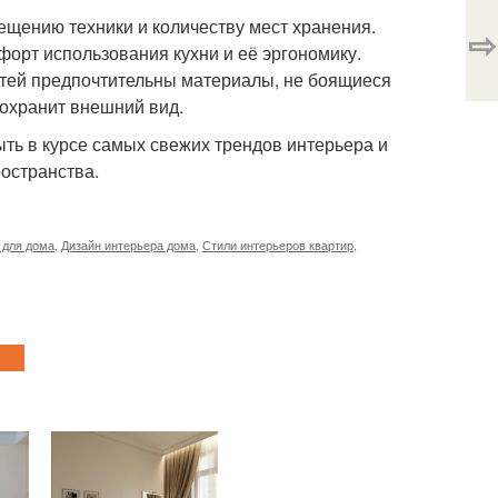
ещению техники и количеству мест хранения.
⇨
форт использования кухни и её эргономику.
остей предпочтительны материалы, не боящиеся
сохранит внешний вид.
ыть в курсе самых свежих трендов интерьера и
остранства.
 для дома
,
Дизайн интерьера дома
,
Стили интерьеров квартир
,