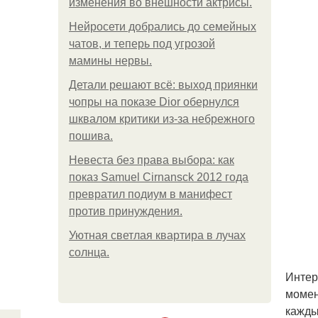
изменения во внешности актрисы.
Нейросети добрались до семейных
чатов, и теперь под угрозой
мамины нервы.
Детали решают всё: выход приянки
чопры на показе Dior обернулся
шквалом критики из-за небрежного
пошива.
Невеста без права выбора: как
показ Samuel Cirnansck 2012 года
превратил подиум в манифест
против принуждения.
Уютная светлая квартира в лучах
солнца.
Интер
момен
кажды