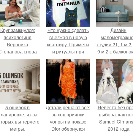
Круг замкнулся:
Что нужно сделать
Дизайн
психологиня
въезжая в новую
малометражн
Вероника
квартиру. Приметы
студии 21, 1 м 2 
Степанова снова
и ритуалы при
9 м 2 с балконом
вышла замуж за
новоселье
Краснодаре.
собственного
бывшего мужа.
5 ошибок в
Детали решают всё:
Невеста без пр
планировке, из-за
выход приянки
выбора: как по
оторых вы теряете
чопры на показе
Samuel Cirnan
метры.
Dior обернулся
2012 года