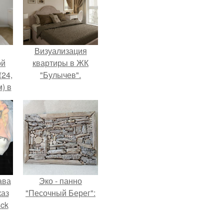
Визуализация
ой
квартиры в ЖК
(24,
"Булычев".
) в
ава
Эко - панно
каз
"Песочный Берег":
sck