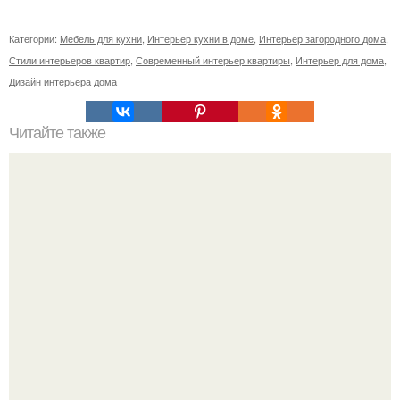
Категории:
Мебель для кухни
,
Интерьер кухни в доме
,
Интерьер загородного дома
,
Стили интерьеров квартир
,
Современный интерьер квартиры
,
Интерьер для дома
,
Дизайн интерьера дома
Читайте также
Значение картина с волками. В том случае, если вы
любите вышивать, то наверняка задумывались о том,
что означает та или иная вышитая вами картина.