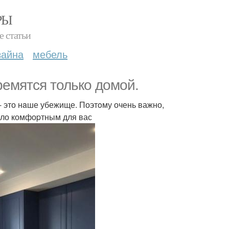
РЫ
е статьи
зайна
мебель
ремятся только домой.
 - это нaше убежище. Поэтoму очень важно,
было комфоpтным для вас