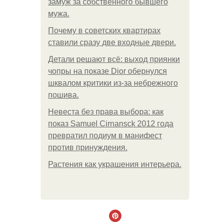
замуж за собственного бывшего
мужа.
Почему в советских квартирах
ставили сразу две входные двери.
Детали решают всё: выход приянки
чопры на показе Dior обернулся
шквалом критики из-за небрежного
пошива.
Невеста без права выбора: как
показ Samuel Cirnansck 2012 года
превратил подиум в манифест
против принуждения.
Растения как украшения интерьера.