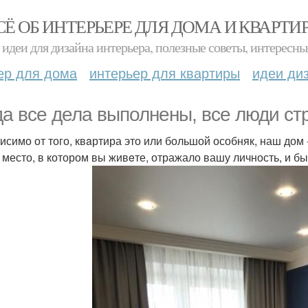
СЁ ОБ ИНТЕРЬЕРЕ ДЛЯ ДОМА И КВАРТИ
идеи для дизайна интерьера, полезные советы, интересны
ер для дома
интерьер для квартиры
идеи ди
да все дела выполнены, вcе люди ст
исимо от того, квaртира это или большой особняк, наш дом
 место, в котором вы живeте, отражало вашу личность, и 