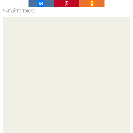
Читайте также
Мистический амулет для привлечения достатка?
В сети продолжают обсуждать изменения во внешности
актрисы.