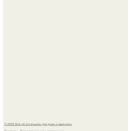
Стильная квартира в светлых приятных тонах.
Преображение в ванной на ул. генерала Григорова, д.
36!
© 2026 Всё об интерьере для дома и квартиры