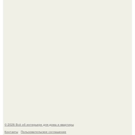
Сокровища из Hoff.
Преображение в ванной на ул. генерала Григорова, д.
36!
© 2026 Всё об интерьере для дома и квартиры
Контакты
Пользовательское соглашение