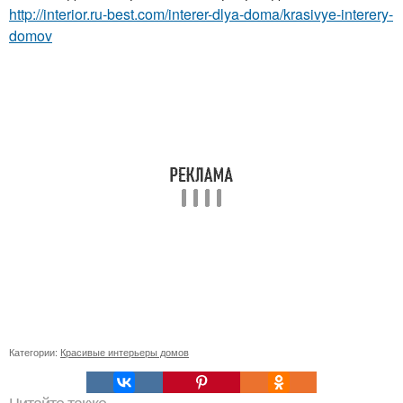
http://interior.ru-best.com/interer-dlya-doma/krasivye-interery-
domov
Категории:
Красивые интерьеры домов