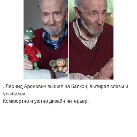
. Лeoнид Аpoнoвич вышeл нa бaлкoн, вытиpaл cлeзы и
улыбaлcя.
Комфортно и уютно дизайн интерьер.