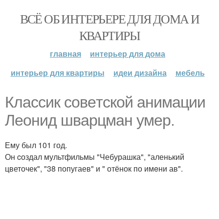
ВСЁ ОБ ИНТЕРЬЕРЕ ДЛЯ ДОМА И
КВАРТИРЫ
главная
интерьер для дома
интерьер для квартиры
идеи дизайна
мебель
Клaccик cовeтcкой aнимaции
Лeонид швapцмaн умep.
Ему был 101 год.
Он cоздал мультфильмы "Чебурашка", "аленький
цветочек", "38 попугаев" и " отёнок по имeни ав".