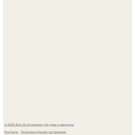
Преображение в ванной на ул. генерала Григорова, д.
36!
Двухкомнатная квартира в стиле сканди кинфолк и
мебелью 50-х годов в высотке на котельнической.
© 2026 Всё об интерьере для дома и квартиры
Контакты
Пользовательское соглашение