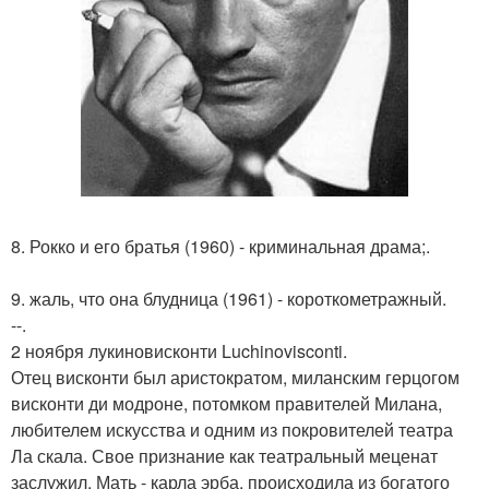
8. Рокко и его братья (1960) - криминальная драма;.
9. жаль, что она блудница (1961) - короткометражный.
--.
2 ноября лукиновисконти Luchinovisconti.
Отец висконти был аристократом, миланским герцогом
висконти ди модроне, потомком правителей Милана,
любителем искусства и одним из покровителей театра
Ла скала. Свое признание как театральный меценат
заслужил. Мать - карла эрба, происходила из богатого