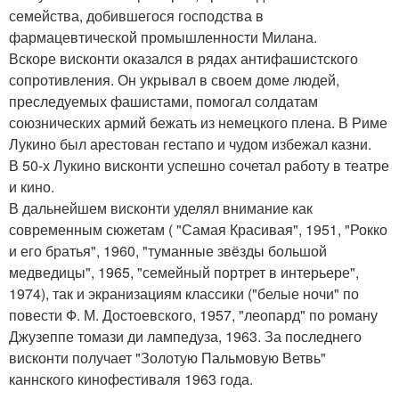
семейства, добившегося господства в
фармацевтической промышленности Милана.
Вскоре висконти оказался в рядах антифашистского
сопротивления. Он укрывал в своем доме людей,
преследуемых фашистами, помогал солдатам
союзнических армий бежать из немецкого плена. В Риме
Лукино был арестован гестапо и чудом избежал казни.
В 50-х Лукино висконти успешно сочетал работу в театре
и кино.
В дальнейшем висконти уделял внимание как
современным сюжетам ( "Самая Красивая", 1951, "Рокко
и его братья", 1960, "туманные звёзды большой
медведицы", 1965, "семейный портрет в интерьере",
1974), так и экранизациям классики ("белые ночи" по
повести Ф. М. Достоевского, 1957, "леопард" по роману
Джузеппе томази ди лампедуза, 1963. За последнего
висконти получает "Золотую Пальмовую Ветвь"
каннского кинофестиваля 1963 года.