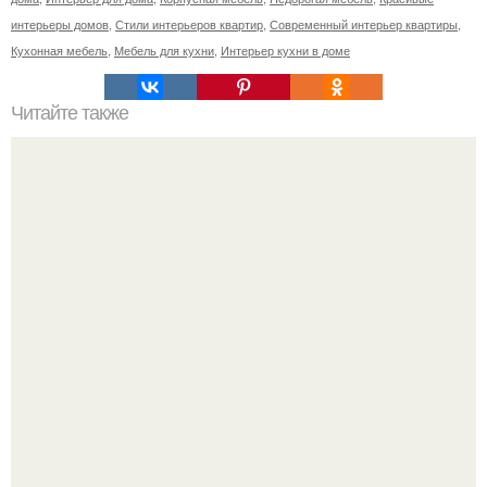
интерьеры домов
,
Стили интерьеров квартир
,
Современный интерьер квартиры
,
Кухонная мебель
,
Мебель для кухни
,
Интерьер кухни в доме
Читайте также
Иконы в интерьере. Какие иконы должны быть дома