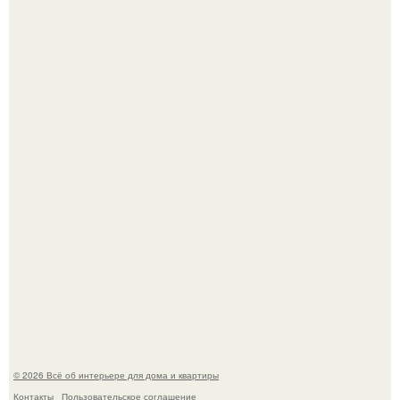
Двухкомнатная квартира в стиле сканди кинфолк и
мебелью 50-х годов в высотке на котельнической.
Литературная Москва. Дома - музеи писателей.
© 2026 Всё об интерьере для дома и квартиры
Контакты
Пользовательское соглашение