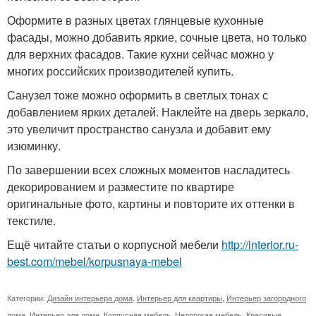
Оформите в разных цветах глянцевые кухонные
фасады, можно добавить яркие, сочные цвета, но только
для верхних фасадов. Такие кухни сейчас можно у
многих российских производителей купить.
Санузел тоже можно оформить в светлых тонах с
добавлением ярких деталей. Наклейте на дверь зеркало,
это увеличит пространство санузла и добавит ему
изюминку.
По завершении всех сложных моментов насладитесь
декорированием и разместите по квартире
оригинальные фото, картины и повторите их оттенки в
текстиле.
Ещё читайте статьи о корпусной мебели
http://interior.ru-
best.com/mebel/korpusnaya-mebel
Категории:
Дизайн интерьера дома
,
Интерьер для квартиры
,
Интерьер загородного
дома
,
Интерьер для дома
,
Корпусная мебель
,
Недорогая мебель
,
Красивые