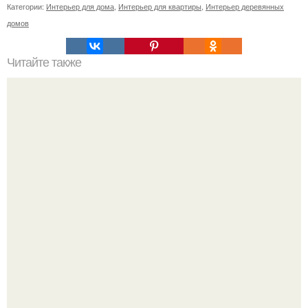
Категории:
Интерьер для дома
,
Интерьер для квартиры
,
Интерьер деревянных
домов
Читайте также
Васту по цветам. Секреты васту: цветовая гамма для
комнат.