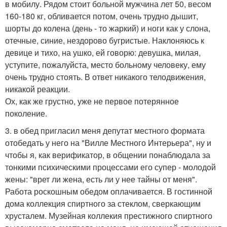
в мобилу. Рядом стоит больной мужчина лет 50, весом
160-180 кг, обливается потом, очень трудно дышит,
шорты до колена (день - то жаркий) и ноги как у слона,
отечные, синие, нездорово бугристые. Наклоняюсь к
девице и тихо, на ушко, ей говорю: девушка, милая,
уступите, пожалуйста, место больному человеку, ему
очень трудно стоять. В ответ никакого телодвижения,
никакой реакции.
Ох, как же грустно, уже не первое потерянное
поколение.
3. в обед пригласил меня депутат местного формата
отобедать у него на "Вилле Местного Интерьера", ну и
чтобы я, как верификатор, в общении понаблюдала за
тонкими психическими процессами его супер - молодой
жены: "врет ли жена, есть ли у нее тайны от меня".
Работа роскошным обедом оплачивается. В гостинной
дома коллекция спиртного за стеклом, сверкающим
хрусталем. Музейная коллекия престижного спиртного