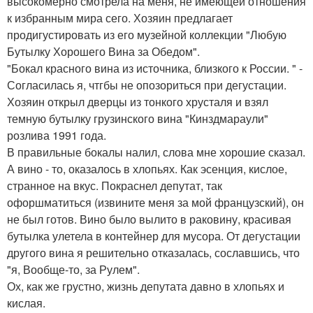
высокомерно смотрела на меня, не имеющей отношения
к избранным мира сего. Хозяин предлагает
продигустировать из его музейной коллекции "Любую
Бутылку Хорошего Вина за Обедом".
"Бокал красного вина из источника, близкого к России. " -
Согласилась я, чтгбы не опозориться при дегустации.
Хозяин открыл дверцы из тонкого хрусталя и взял
темную бутылку грузинского вина "Кинздмараули"
розлива 1991 года.
В правильные бокалы налил, слова мне хорошие сказал.
А вино - то, оказалось в хлопьях. Как эсенция, кислое,
странное на вкус. Покраснел депутат, так
офоршматиться (извините меня за мой французский), он
не был готов. Вино было вылито в раковину, красивая
бутылка улетела в контейнер для мусора. От дегустации
другого вина я решительно отказалась, сославшись, что
"я, Вообще-то, за Рулем".
Ох, как же грустно, жизнь депутата давно в хлопьях и
кислая.