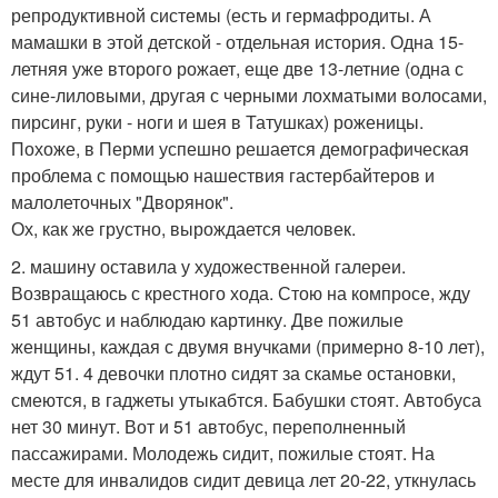
репродуктивной системы (есть и гермафродиты. А
мамашки в этой детской - отдельная история. Одна 15-
летняя уже второго рожает, еще две 13-летние (одна с
сине-лиловыми, другая с черными лохматыми волосами,
пирсинг, руки - ноги и шея в Татушках) роженицы.
Похоже, в Перми успешно решается демографическая
проблема с помощью нашествия гастербайтеров и
малолеточных "Дворянок".
Ох, как же грустно, вырождается человек.
2. машину оставила у художественной галереи.
Возвращаюсь с крестного хода. Стою на компросе, жду
51 автобус и наблюдаю картинку. Две пожилые
женщины, каждая с двумя внучками (примерно 8-10 лет),
ждут 51. 4 девочки плотно сидят за скамье остановки,
смеются, в гаджеты утыкабтся. Бабушки стоят. Автобуса
нет 30 минут. Вот и 51 автобус, переполненный
пассажирами. Молодежь сидит, пожилые стоят. На
месте для инвалидов сидит девица лет 20-22, уткнулась