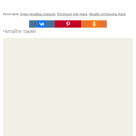
Категории:
Идеи дизайна спальни
,
Интерьер для дома
,
Дизайн интерьера дома
Читайте также
Васту по цветам. Секреты васту: цветовая гамма для
комнат.