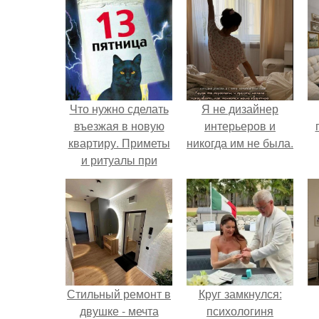
Что нужно сделать
Я не дизайнер
въезжая в новую
интерьеров и
квартиру. Приметы
никогда им не была.
и ритуалы при
новоселье
н
Стильный ремонт в
Круг замкнулся:
двушке - мечта
психологиня