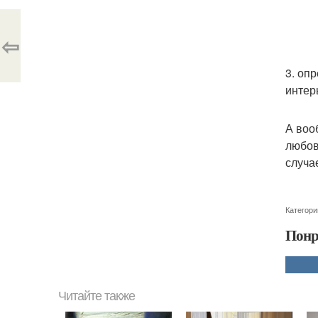
⇦
3. оп
интер
А воо
любов
случа
Категори
Понр
Читайте также