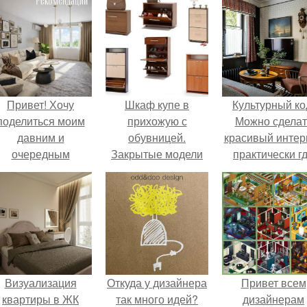
Привет! Хочу
Шкаф купе в
Культурный ко
поделиться моим
прихожую с
Можно сделат
давним и
обувницей.
красивый интер
очередным
Закрытые модели
практически г
еопубликованным
угодно.
проектом.
Визуализация
Откуда у дизайнера
Привет всем
квартиры в ЖК
так много идей?
дизайнерам