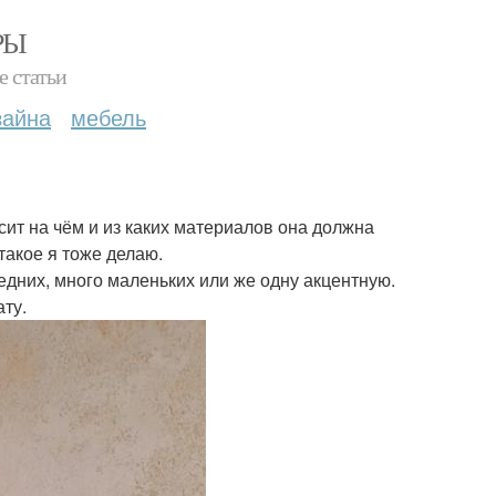
РЫ
е статьи
зайна
мебель
исит на чём и из каких материалов она должна
такое я тоже делаю.
едних, много маленьких или же одну акцентную.
ату.