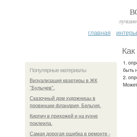
В
лучшие 
главная
интерь
Как
1. оп
быть 
Популярные материалы
2. оп
Визуализация квартиры в ЖК
Может
"Булычев".
Сказочный дом художницы в
провинции фландрия, Бельгия.
Кирпич в прихожей и на кухне
поклеила.
Самая дорогая ошибка в ремонте -