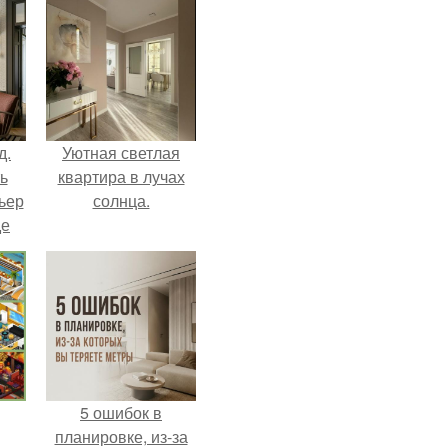
д.
Уютная светлая
ь
квартира в лучах
ьер
солнца.
де
5 ошибок в
планировке, из-за