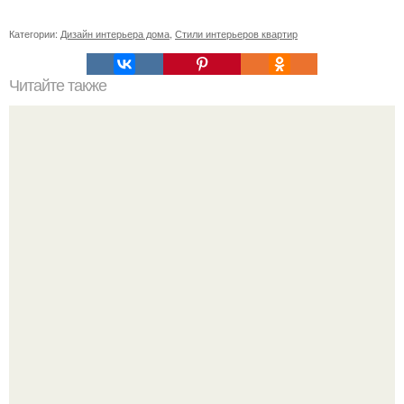
Категории:
Дизайн интерьера дома
,
Стили интерьеров квартир
Читайте также
Деньги в углах квартиры. Народные приметы на
богатство