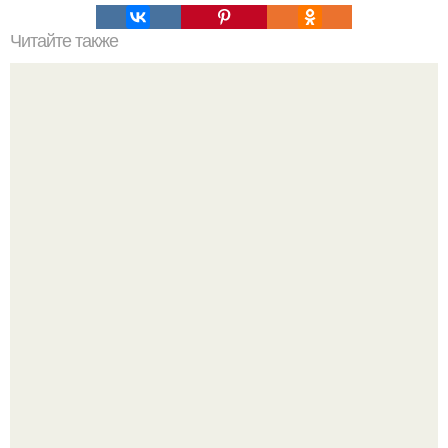
Читайте также
Топ - 10 проектов ручной вышивки для украшения
интерьера.
Недавно сказали, что дизайну в ижгту учат лучше, чем в