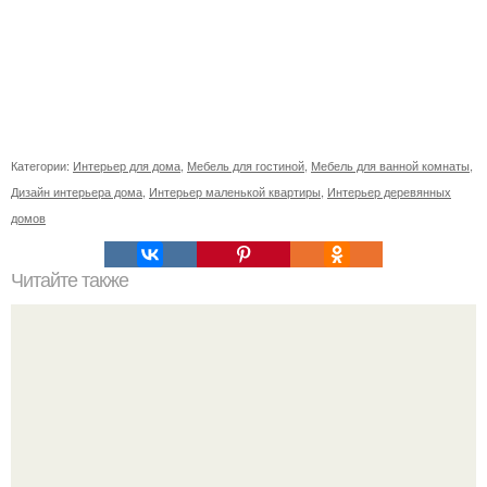
Категории:
Интерьер для дома
,
Мебель для гостиной
,
Мебель для ванной комнаты
,
Дизайн интерьера дома
,
Интерьер маленькой квартиры
,
Интерьер деревянных
домов
Читайте также
Как сделать палатку из одеяла. Шалаши, халабуды,