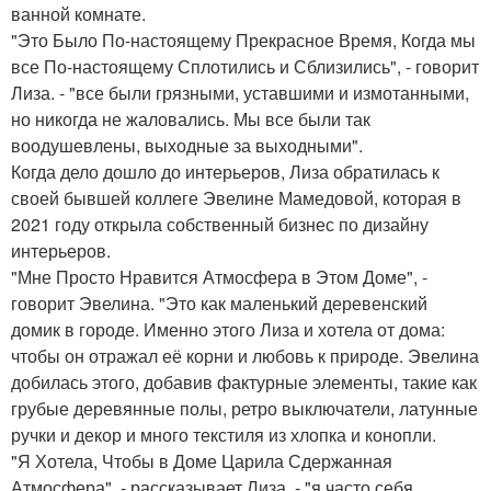
ванной комнате.
"Это Было По-настоящему Прекрасное Время, Когда мы
все По-настоящему Сплотились и Сблизились", - говорит
Лиза. - "все были грязными, уставшими и измотанными,
но никогда не жаловались. Мы все были так
воодушевлены, выходные за выходными".
Когда дело дошло до интерьеров, Лиза обратилась к
своей бывшей коллеге Эвелине Мамедовой, которая в
2021 году открыла собственный бизнес по дизайну
интерьеров.
"Мне Просто Нравится Атмосфера в Этом Доме", -
говорит Эвелина. "Это как маленький деревенский
домик в городе. Именно этого Лиза и хотела от дома:
чтобы он отражал её корни и любовь к природе. Эвелина
добилась этого, добавив фактурные элементы, такие как
грубые деревянные полы, ретро выключатели, латунные
ручки и декор и много текстиля из хлопка и конопли.
"Я Хотела, Чтобы в Доме Царила Сдержанная
Атмосфера", - рассказывает Лиза. - "я часто себя