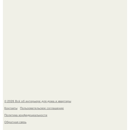
5 ошибок в планировке, из-за которых вы теряете метры.
"Проиллюстрированные Люди": Томас майландер
превратил солнечные ожоги в арт - объект.
© 2026 Всё об интерьере для дома и квартиры
Контакты
Пользовательское соглашение
Политика конфидециальности
Обратная связь