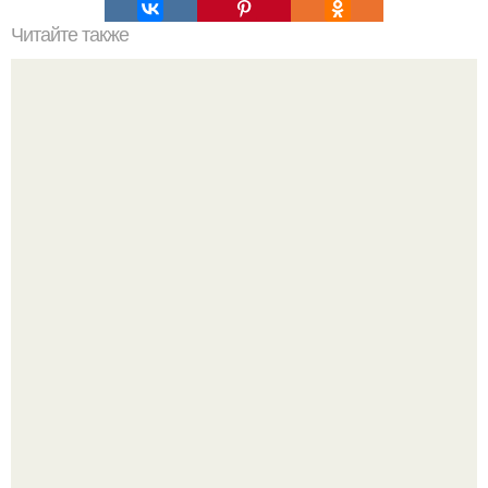
Читайте также
Как правильно обрезать герань, чтобы она пышно цвела.
Разноцветная керамическая плитка как украшение
интерьера.