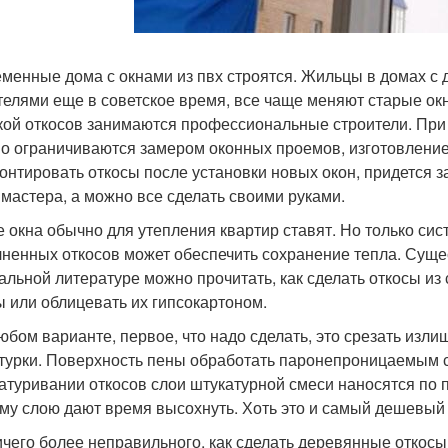
менные дома с окнами из пвх строятся. Жильцы в домах с
телями еще в советское время, все чаще меняют старые окн
кой откосов занимаются профессиональные строители. При
о ограничиваются замером оконных проемов, изготовление
онтировать откосы после установки новых окон, придется з
 мастера, а можно все сделать своими руками.
 окна обычно для утепления квартир ставят. Но только сис
ненных откосов может обеспечить сохранение тепла. Сущес
альной литературе можно прочитать, как сделать откосы из
ы или облицевать их гипсокартоном.
юбом варианте, первое, что надо сделать, это срезать изли
турки. Поверхность пены обработать паронепроницаемым с
атуривании откосов слои штукатурной смеси наносятся по
му слою дают время высохнуть. Хоть это и самый дешевый 
ичего более неправильного, как сделать деревянные откос