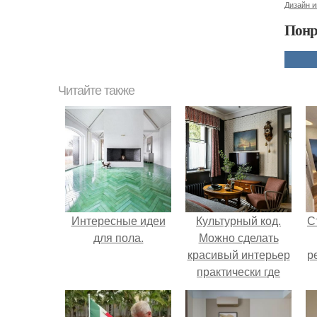
Дизайн 
Понр
Читайте также
Интересные идеи
Культурный код.
С
для пола.
Можно сделать
красивый интерьер
р
практически где
угодно.