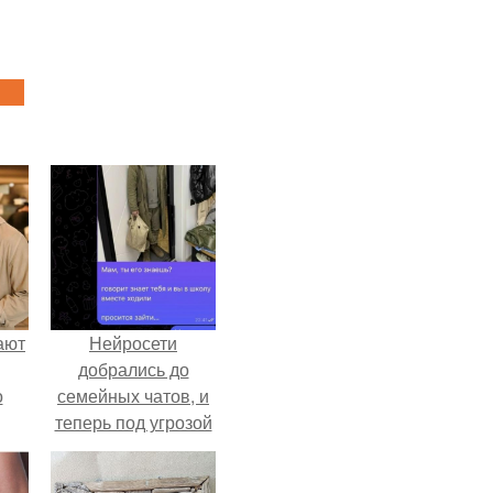
ают
Нейросети
добрались до
о
семейных чатов, и
теперь под угрозой
мамины нервы.