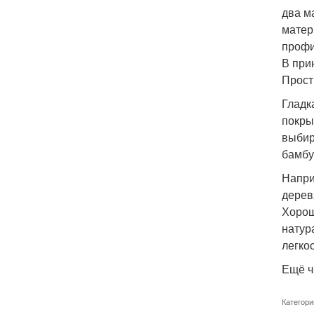
два м
матер
профи
В при
Прост
Гладк
покры
выбир
бамбу
Напри
дерев
Хорош
натур
легко
Ещё ч
Категори