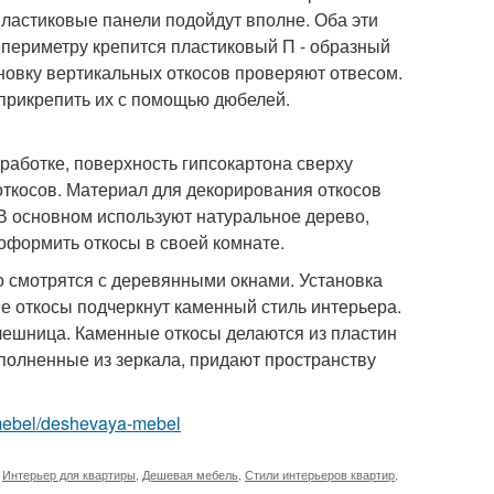
пластиковые панели подойдут вполне. Оба эти
 периметру крепится пластиковый П - образный
ановку вертикальных откосов проверяют отвесом.
 прикрепить их с помощью дюбелей.
работке, поверхность гипсокартона сверху
откосов. Материал для декорирования откосов
В основном используют натуральное дерево,
 оформить откосы в своей комнате.
о смотрятся с деревянными окнами. Установка
е откосы подчеркнут каменный стиль интерьера.
ешница. Каменные откосы делаются из пластин
ыполненные из зеркала, придают пространству
m/mebel/deshevaya-mebel
,
Интерьер для квартиры
,
Дешевая мебель
,
Стили интерьеров квартир
,