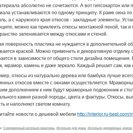
атериала абсолютно не сочетаются. А вот гипсокартон или 
иала устанавливаются по одному принципу. К раме окна по
ль, а с наружного края откосов - закладные элементы. Уст
нципе, можно как приклеить откосы монтажной пеной, так и
ранство запенивается между откосами и стеной.
ая поверхность пластика не нуждается в дополнительной об
вается краской. Можно применить и декоративную отделку 
ается в зависимости от общего стиля дизайна помещения. 
к, мрамор, камень и даже зеркало. Каждый решает сам, как
мер, откосы из натурально дерева или бамбука лучше всег
янных откосов вместе с окнами осуществляется. Мраморны
им дополнением к ним будут мраморные подоконник и стол
ального камня разной породы, цвета и фактуры. Откосы, в
сть и наполняют светом комнату.
итайте новости о дешевой мебели
http://interior.ru-best.co
и:
Современный интерьер квартиры
,
Интерьер для дома
,
Интерьер деревянных домов