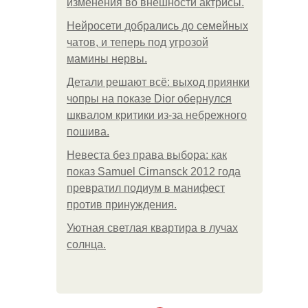
изменения во внешности актрисы.
Нейросети добрались до семейных
чатов, и теперь под угрозой
мамины нервы.
Детали решают всё: выход приянки
чопры на показе Dior обернулся
шквалом критики из-за небрежного
пошива.
Невеста без права выбора: как
показ Samuel Cirnansck 2012 года
превратил подиум в манифест
против принуждения.
Уютная светлая квартира в лучах
солнца.