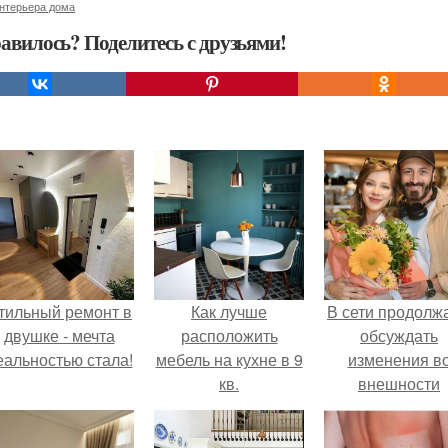
интерьера дома
авилось? Поделитесь с друзьями!
тильный ремонт в
Как лучше
В сети продолж
двушке - мечта
расположить
обсуждать
еальностью стала!
мебель на кухне в 9
изменения в
кв.
внешности
актрисы.