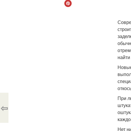
Совре
строи
задел
обычн
отрем
найти
Новые
выпол
специ
откос
При л
⇦
штука
оштук
каждо
Нет н