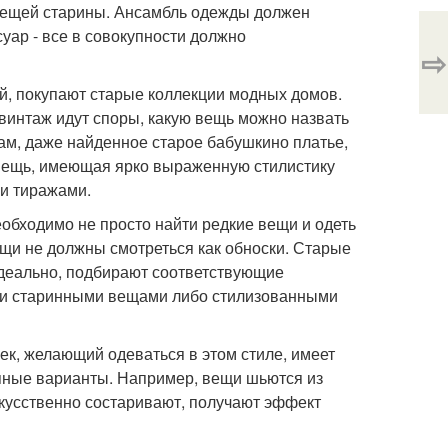
 вещей старины. Ансамбль одежды должен
уар - все в совокупности должно
⇨
, покупают старые коллекции модных домов.
интаж идут споры, какую вещь можно назвать
ам, даже найденное старое бабушкино платье,
 вещь, имеющая ярко выраженную стилистику
и тиражами.
еобходимо не просто найти редкие вещи и одеть
ещи не должны смотреться как обноски. Старые
идеально, подбирают соответствующие
ми старинными вещами либо стилизованными
ек, желающий одеваться в этом стиле, имеет
упные варианты. Например, вещи шьются из
кусственно состаривают, получают эффект