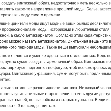
 создать винтажный образ, недостаточно иметь несколько
тавлять какое-то направление прошлой моды. Белье, аксесс
теризовать моду своего времени.
ящие ценители моды ищут модные вещи былых десятилетий
 профессионалами моды, историками и любителями стиля в
жной, а какую антиквариатом. Согласно этим характеристик
орно можно назвать антиквариатом. Винтажная вещь - это
еленного периода моды. Такие вещи выпускали небольшим
ством является и умение одеваться в стиле винтаж. Ведь н
бя, нужно суметь создать гармоничный образ. Винтажные в
реставрируют, подгоняют по фигуре, чтоб все смотрелось 
суары. Винтажные украшения, сумки могут быть подлинны
интаж.
и альтернативные разновидности винтажа. Не каждый челов
жность купить стильные старые вещи, но есть другие дост
ранных тканей, по выкройкам из старых журналов. Вещи ис
енности. Это псевдо - винтаж.