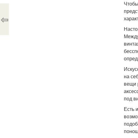
Чтобы
предс
⇦
харак
Насто
Между
винта
бессп
опред
Искус
на се
вещи 
аксес
под в
Есть 
возмо
подоб
понош