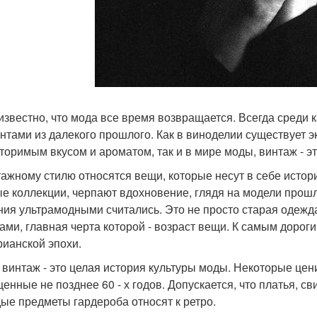
известно, что мода все время возвращается. Всегда среди 
нтами из далекого прошлого. Как в виноделии существует 
торимым вкусом и ароматом, так и в мире моды, винтаж - э
тажному стилю относятся вещи, которые несут в себе ист
е коллекции, черпают вдохновение, глядя на модели прош
ния ультрамодными считались. Это не просто старая одежд
ами, главная черта которой - возраст вещи. К самым дорог
рианской эпохи.
 винтаж - это целая история культуры моды. Некоторые це
енные не позднее 60 - х годов. Допускается, что платья, св
ые предметы гардероба относят к ретро.