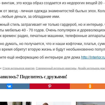
 винтаж, это когда образ создается из недорогих вещей 20 -
ж от звезд - личная одежда знаменитостей былых эпох. Кол
ь любые деньги, за обладание ими.
жный стиль затрагивает не только гардероб, но и интерьер
ты мебелью 40 - 70 годов. Очень популярен и дореволюцио
х времен: радио, печатные машинки, телефонные аппараты
о думать, но получается, что и наши кофточки, платья, сумоч
я время обретут вторую жизнь и будут необыкновенно попу
ите ещё информацию об интерьере для дома
http://interio
и:
Стили интерьеров квартир
,
Современный интерьер квартиры
,
Дизайн интерьера дом
авилось? Поделитесь с друзьями!