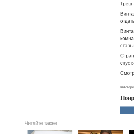
Треш -
Винта
отдат
Винта
комна
стары
Странн
спуст
Смотр
Категори
Понр
Читайте также