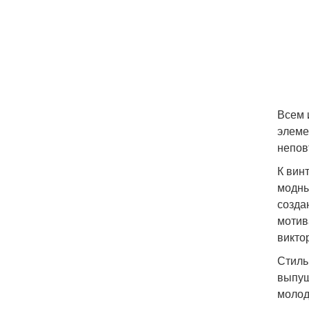
Всем 
элеме
непов
К вин
модны
созда
мотив
викто
Стиль
выпущ
молод