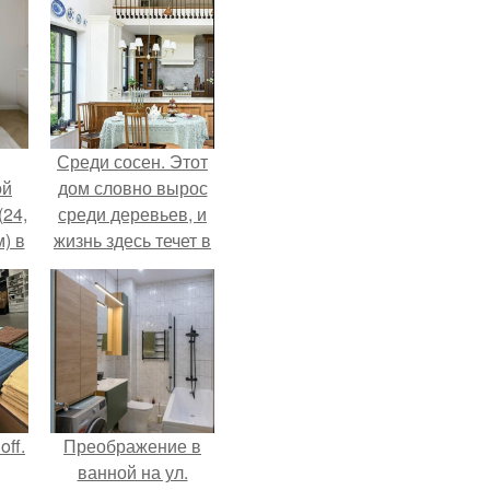
Среди сосен. Этот
ой
дом словно вырос
(24,
среди деревьев, и
) в
жизнь здесь течет в
собственном ритме
- спокойно, без
спешки и лишнего
шума.
ff.
Преображение в
ванной на ул.