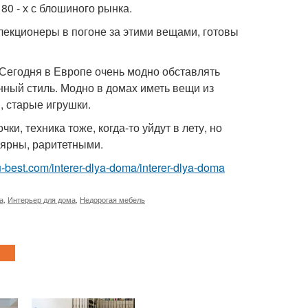
 80 - х с блошиного рынка.
лекционеры в погоне за этими вещами, готовы
. Сегодня в Европе очень модно обставлять
нный стиль. Модно в домах иметь вещи из
, старые игрушки.
ки, техника тоже, когда-то уйдут в лету, но
лярны, раритетными.
r.ru-best.com/interer-dlya-doma/interer-dlya-doma
а
,
Интерьер для дома
,
Недорогая мебель