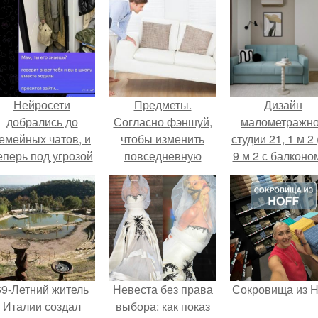
Нейросети
Предметы.
Дизайн
добрались до
Согласно фэншуй,
малометражн
емейных чатов, и
чтобы изменить
студии 21, 1 м 2 
еперь под угрозой
повседневную
9 м 2 с балконом
мамины нервы.
жизнь к лучшему,
Краснодаре.
нужно в течение
года передвинуть
дома 27 предметов.
69-Летний житель
Невеста без права
Сокровища из Ho
Италии создал
выбора: как показ