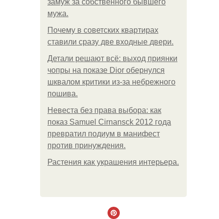
замуж за собственного бывшего
мужа.
Почему в советских квартирах
ставили сразу две входные двери.
Детали решают всё: выход приянки
чопры на показе Dior обернулся
шквалом критики из-за небрежного
пошива.
Невеста без права выбора: как
показ Samuel Cirnansck 2012 года
превратил подиум в манифест
против принуждения.
Растения как украшения интерьера.