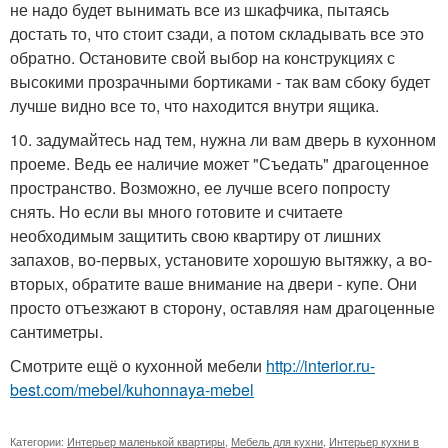
не надо будет вынимать все из шкафчика, пытаясь
достать то, что стоит сзади, а потом складывать все это
обратно. Остановите свой выбор на конструкциях с
высокими прозрачными бортиками - так вам сбоку будет
лучше видно все то, что находится внутри ящика.
10. задумайтесь над тем, нужна ли вам дверь в кухонном
проеме. Ведь ее наличие может "Съедать" драгоценное
пространство. Возможно, ее лучше всего попросту
снять. Но если вы много готовите и считаете
необходимым защитить свою квартиру от лишних
запахов, во-первых, установите хорошую вытяжку, а во-
вторых, обратите ваше внимание на двери - купе. Они
просто отъезжают в сторону, оставляя нам драгоценные
сантиметры.
Смотрите ещё о кухонной мебели
http://interior.ru-
best.com/mebel/kuhonnaya-mebel
Категории:
Интерьер маленькой квартиры
,
Мебель для кухни
,
Интерьер кухни в