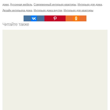
доме
,
Кухонная мебель
,
Современный интерьер квартиры
,
Интерьер для дома
,
Дизайн интерьера дома
,
Интерьер дома внутри
,
Интерьер для квартиры
Читайте также
Здоровый сон: чего избегать в интерьере спальни.