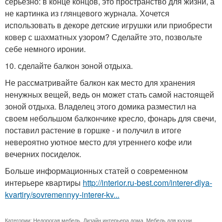
серьезно: в конце концов, это пространство для жизни, а
не картинка из глянцевого журнала. Хочется
использовать в декоре детские игрушки или приобрести
ковер с шахматных узором? Сделайте это, позвольте
себе немного иронии.
10. сделайте балкон зоной отдыха.
Не рассматривайте балкон как место для хранения
ненужных вещей, ведь он может стать самой настоящей
зоной отдыха. Владелец этого домика разместил на
своем небольшом балкончике кресло, фонарь для свечи,
поставил растение в горшке - и получил в итоге
невероятно уютное место для утреннего кофе или
вечерних посиделок.
Больше информационных статей о современном
интерьере квартиры
http://interior.ru-best.com/interer-dlya-
kvartiry/sovremennyy-interer-kv...
Категории:
Недорогая мебель
,
Дизайн интерьера дома
,
Мебель для кухни
,