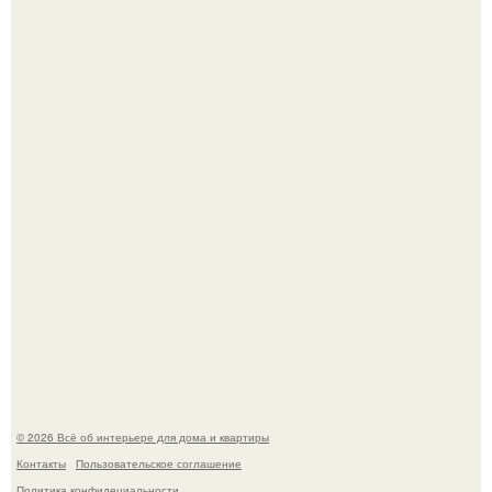
Детали решают всё: выход приянки чопры на показе Dior
обернулся шквалом критики из-за небрежного пошива.
Сокровища из Hoff.
© 2026 Всё об интерьере для дома и квартиры
Контакты
Пользовательское соглашение
Политика конфидециальности