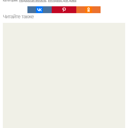
Категории:
Недорогая мебель
,
Интерьер для дома
Читайте также
Тауп цвет. Модный приглушенный цвет - тауп (таупе.
Привет! Хочу поделиться моим давним и очередным