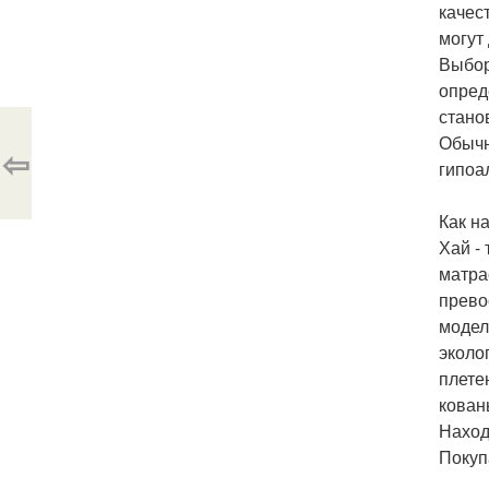
качес
могут
Выбор
опред
стано
Обычн
⇦
гипоа
Как н
Хай -
матра
прево
модел
эколо
плете
кован
Наход
Покуп