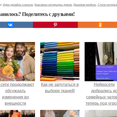
и:
Идеи дизайна спальни
,
Красивые интерьеры домов
,
Дешевая мебель
,
Стили интерье
авилось? Поделитесь с друзьями!
 сети продолжают
Как не запутаться в
Нейросети
обсуждать
выборе тканей!
добрались д
изменения во
семейных чатов
внешности
теперь под угро
актрисы.
мамины нерв