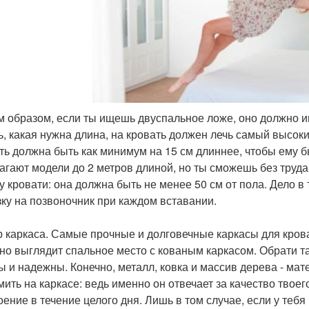
им образом, если ты ищешь двуспальное ложе, оно должно 
ь, какая нужна длина, на кровать должен лечь самый высоки
ть должна быть как минимум на 15 см длиннее, чтобы ему 
агают модели до 2 метров длиной, но ты сможешь без труд
у кровати: она должна быть не менее 50 см от пола. Дело в
зку на позвоночник при каждом вставании.
 каркаса. Самые прочные и долговечные каркасы для крова
но выглядит спальное место с кованым каркасом. Обрати т
ы и надежны. Конечно, металл, ковка и массив дерева - мат
ить на каркасе: ведь именно он отвечает за качество твоего
оение в течение целого дня. Лишь в том случае, если у теб