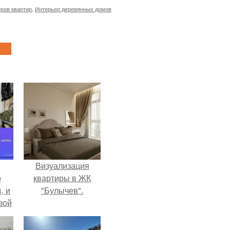
ров квартир
,
Интерьер деревянных домов
Визуализация
о
квартиры в ЖК
, и
"Булычев".
зой
ы.