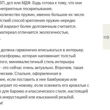
П, дсп или МДФ. Будь готова к тому, что они
я неприятные поскрипывания.
оличество пружин, именно большое их число
ёсткий способ крепления пружин нередко
й вариант более долговечным считается.
материал отличается экологичностью,
⇨
.
ь должна гармонично вписываться в интерьер.
- платформы, которая напоминает толстый
того, минималистичный стиль интерьера
 это сейчас очень актуально. Впрочем, такая
ническим. Спальня, оформленная в
нее, если поставить в нее бамбуковую или
аиграет по-новому, если освежить его кроватью с
 для барокко и классического стиля, настоящей
а инкрустацией или изысканной резьбой.
м!