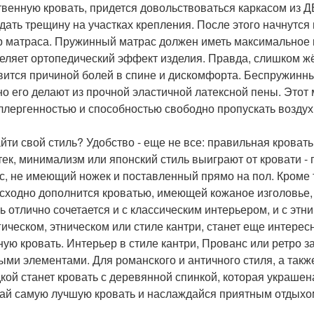
твенную кровать, придется довольствоваться каркасом из ДВ
 дать трещину на участках крепления. После этого начнутс
 матраса. Пружинный матрас должен иметь максимальное к
еляет ортопедический эффект изделия. Правда, слишком ж
вится причиной болей в спине и дискомфорта. Беспружинны
о его делают из прочной эластичной латексной пены. Этот 
ллергенностью и способностью свободно пропускать воздух
айти свой стиль? Удобство - еще не все: правильная кроват
 тек, минимализм или японский стиль выиграют от кровати 
с, не имеющий ножек и поставленный прямо на пол. Кроме 
сходно дополнится кроватью, имеющей кожаное изголовье, -
ь отлично сочетается и с классическим интерьером, и с эт
гическом, этническом или стиле кантри, станет еще интерес
ную кровать. Интерьер в стиле кантри, Прованс или ретро з
ыми элементами. Для романского и античного стиля, а также
кой станет кровать с деревянной спинкой, которая украшен
ай самую лучшую кровать и наслаждайся приятным отдыхо