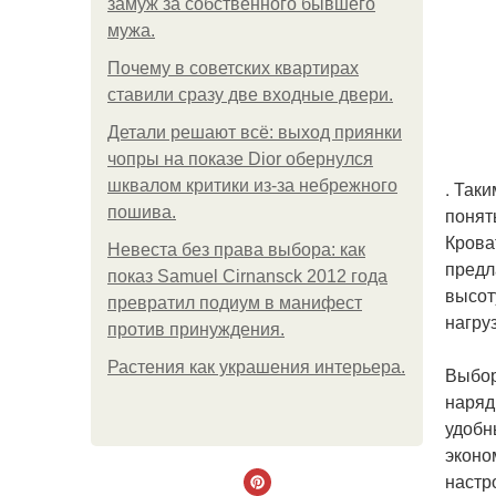
замуж за собственного бывшего
мужа.
Почему в советских квартирах
ставили сразу две входные двери.
Детали решают всё: выход приянки
чопры на показе Dior обернулся
шквалом критики из-за небрежного
. Так
пошива.
понят
Крова
Невеста без права выбора: как
предл
показ Samuel Cirnansck 2012 года
высот
превратил подиум в манифест
нагру
против принуждения.
Растения как украшения интерьера.
Выбор
наряд
удобн
эконом
настр