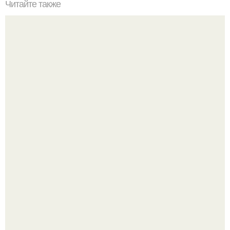
Читайте также
Резьба по дереву в стиле барокко. Резьба по дереву:
стилистические направления и характерные узоры.
Культурный код. Можно сделать красивый интерьер
практически где угодно.