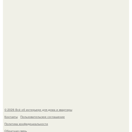
"Проиллюстрированные Люди": Томас майландер
превратил солнечные ожоги в арт - объект.
Сокровища из Hoff.
© 2026 Всё об интерьере для дома и квартиры
Контакты
Пользовательское соглашение
Политика конфидециальности
Обратная связь