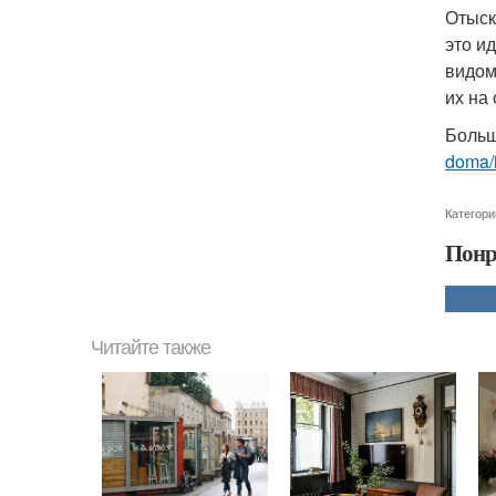
Отыск
это и
видом
их на
Больш
doma/i
Категори
Понр
Читайте также