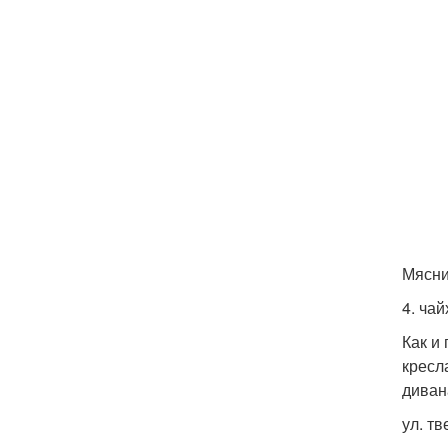
Мясниц
4. чай
Как и
кресл
диван
ул. тв