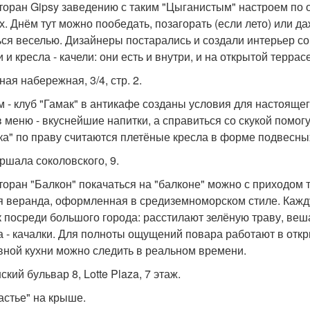
сторан Gipsy заведению с таким "Цыганистым" настроем по 
х. Днём тут можно пообедать, позагорать (если лето) или да
ься веселью. Дизайнеры постарались и создали интерьер с
 и кресла - качели: они есть и внутри, и на открытой террасе
ая набережная, 3/4, стр. 2.
йм - клуб "Гамак" в антикафе созданы условия для настоящ
 в меню - вкуснейшие напитки, а справиться со скукой помо
ка" по праву считаются плетёные кресла в форме подвесны
аршала соколовского, 9.
сторан "Балкон" покачаться на "балконе" можно с приходом 
я веранда, оформленная в средиземноморском стиле. Кажд
к посреди большого города: расстилают зелёную траву, веш
а - качалки. Для полноты ощущений повара работают в откр
вной кухни можно следить в реальном времени.
кий бульвар 8, Lotte Plaza, 7 этаж.
частье" на крыше.