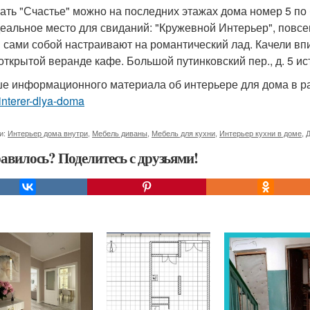
ать "Счастье" можно на последних этажах дома номер 5 по
деальное место для свиданий: "Кружевной Интерьер", повсе
 сами собой настраивают на романтический лад. Качели впи
 открытой веранде кафе. Большой путинковский пер., д. 5 и
е информационного материала об интерьере для дома в р
nterer-dlya-doma
и:
Интерьер дома внутри
,
Мебель диваны
,
Мебель для кухни
,
Интерьер кухни в доме
,
Д
авилось? Поделитесь с друзьями!