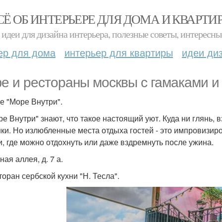
СЁ ОБ ИНТЕРЬЕРЕ ДЛЯ ДОМА И КВАРТИ
идеи для дизайна интерьера, полезные советы, интересны
ер для дома
интерьер для квартиры
идеи ди
е и рестораны москвы с гамаками и
фе "Море Внутри".
ре Внутри" знают, что такое настоящий уют. Куда ни глянь, 
ки. Но излюбленные места отдыха гостей - это импровизир
и, где можно отдохнуть или даже вздремнуть после ужина.
ая аллея, д. 7 а.
торан сербской кухни "Н. Тесла".