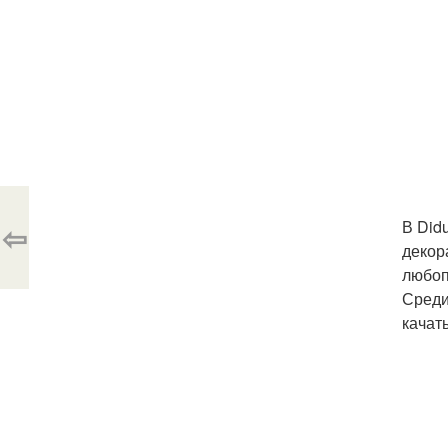
В Did
⇦
декор
любоп
Среди
качать