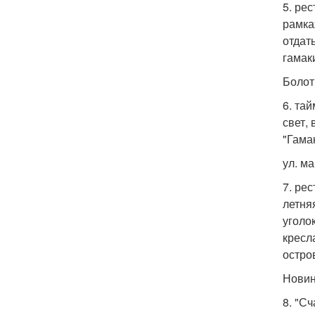
5. ре
рамка
отдат
гамаки
Болотн
6. та
свет,
"Гама
ул. м
7. ре
летня
уголо
кресл
остро
Новинс
8. "С