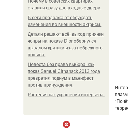
Почему в советских квартирах
ставили сразу две входные двери.
В сети продолжают обсуждать
изменения во внешности актрисы.
Детали решают всё: выход приянки
чопры на показе Dior обернулся
шквалом критики из-за небрежного
пошива.
Невеста без права выбора: как
показ Samuel Cirnansck 2012 года
превратил подиум в манифест
против принуждения.
Интер
плазм
Растения как украшения интерьера.
"Почё
терра