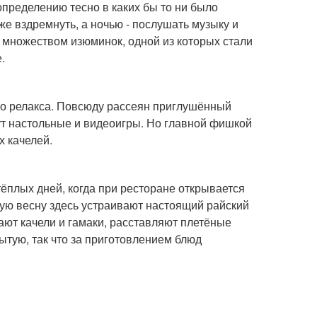
определению тесно в каких бы то ни было
же вздремнуть, а ночью - послушать музыку и
о множеством изюминок, одной из которых стали
.
его релакса. Повсюду рассеян приглушённый
гут настольные и видеоигры. Но главной фишкой
х качелей.
тёплых дней, когда при ресторане открывается
ую весну здесь устраивают настоящий райский
ают качели и гамаки, расставляют плетёные
ытую, так что за приготовлением блюд