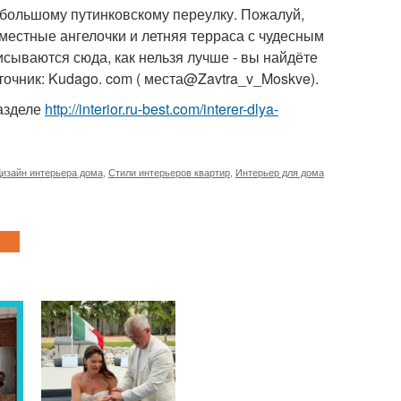
 большому путинковскому переулку. Пожалуй,
местные ангелочки и летняя терраса с чудесным
сываются сюда, как нельзя лучше - вы найдёте
сточник: Kudago. com ( места@Zavtra_v_Moskve).
азделе
http://interior.ru-best.com/interer-dlya-
изайн интерьера дома
,
Стили интерьеров квартир
,
Интерьер для дома