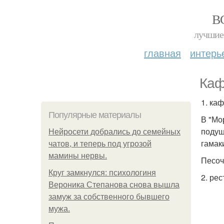
В
лучшие 
главная
интерь
Каф
1. ка
Популярные материалы
В "Мо
подуш
Нейросети добрались до семейных
гамак
чатов, и теперь под угрозой
мамины нервы.
Песочн
Круг замкнулся: психологиня
2. рес
Вероника Степанова снова вышла
замуж за собственного бывшего
мужа.