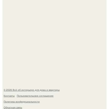
Это жилой комплекс в Париже, в пригороде нуази - ле -
гран.
Опишите интерьер кухни в 2-3 словах.
© 2026 Всё об интерьере для дома и квартиры
Контакты
Пользовательское соглашение
Политика конфидециальности
Обратная связь