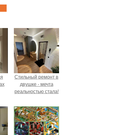
ая
Стильный ремонт в
ах
двушке - мечта
реальностью стала!