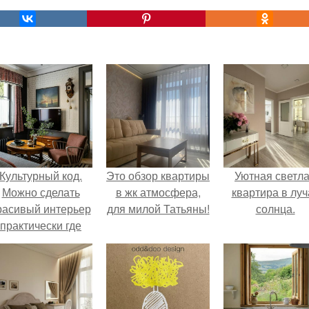
Культурный код.
Это обзор квартиры
Уютная светл
Можно сделать
в жк атмосфера,
квартира в луч
расивый интерьер
для милой Татьяны!
солнца.
практически где
угодно.