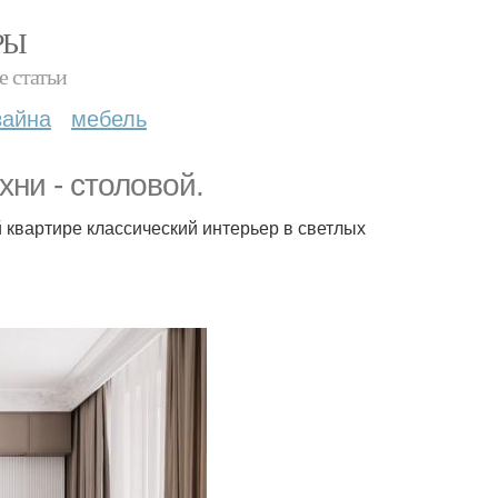
РЫ
е статьи
зайна
мебель
ни - столовой.
й квартире классический интерьер в светлых