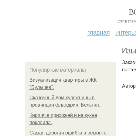
В
лучшие 
главная
интерь
Изы
Заказ
пасте
Популярные материалы
Визуализация квартиры в ЖК
Автор
"Булычев".
Сказочный дом художницы в
провинции фландрия, Бельгия.
Кирпич в прихожей и на кухне
поклеила.
Самая дорогая ошибка в ремонте -