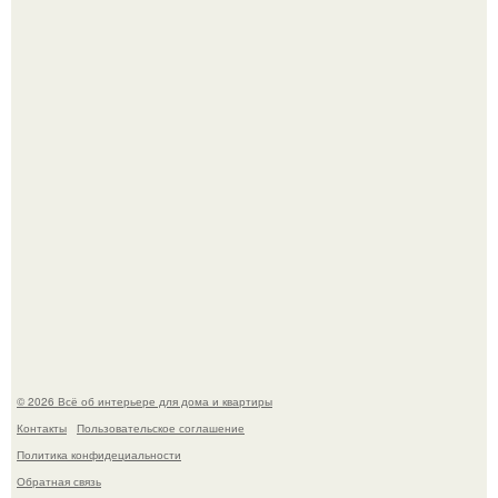
Невеста без права выбора: как показ Samuel Cirnansck
2012 года превратил подиум в манифест против
принуждения.
Сокровища из Hoff.
© 2026 Всё об интерьере для дома и квартиры
Контакты
Пользовательское соглашение
Политика конфидециальности
Обратная связь