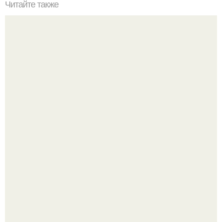
Читайте также
Деревянные бочки - бондарное ремесло и современный
бизнес.
Культурный код. Можно сделать красивый интерьер
практически где угодно.