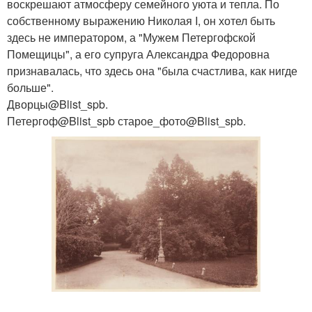
воскрешают атмосферу семейного уюта и тепла. По
собственному выражению Николая I, он хотел быть
здесь не императором, а "Мужем Петергофской
Помещицы", а его супруга Александра Федоровна
признавалась, что здесь она "была счастлива, как нигде
больше".
Дворцы@Blist_spb.
Петергоф@Blist_spb старое_фото@Blist_spb.