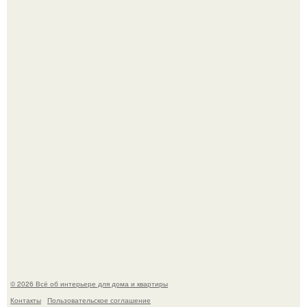
Кёнигсберг. Интерьер дома студенческого братства
"Германия".
В Японии бесплатно раздают дома самураев - звучит как
план на новую жизнь.
© 2026 Всё об интерьере для дома и квартиры
Контакты
Пользовательское соглашение