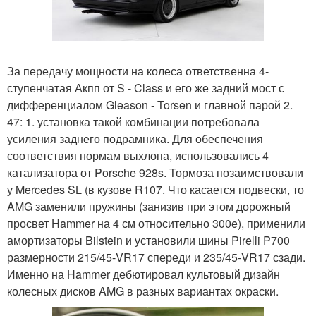
За передачу мощности на колеса ответственна 4-
ступенчатая Акпп от S - Class и его же задний мост с
дифференциалом Gleason - Torsen и главной парой 2.
47: 1. установка такой комбинации потребовала
усиления заднего подрамника. Для обеспечения
соответствия нормам выхлопа, использовались 4
катализатора от Porsche 928s. Тормоза позаимствовали
у Mercedes SL (в кузове R107. Что касается подвески, то
AMG заменили пружины (занизив при этом дорожный
просвет Hammer на 4 см относительно 300e), применили
амортизаторы Bilstein и установили шины Pirelli P700
размерности 215/45-VR17 спереди и 235/45-VR17 сзади.
Именно на Hammer дебютировал культовый дизайн
колесных дисков AMG в разных вариантах окраски.