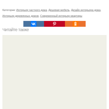
Категории:
Интерьер частного дома
,
Дешевая мебель
,
Дизайн интерьера дома
,
Интерьер деревянных домов
,
Современный интерьер квартиры
Читайте также
Кирпичная стена - объект притяжения взглядов в вашей
квартире!