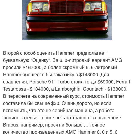
Второй способ оценить Hammer предполагает
буквальную "Оценку". За 6. 0-литровый вариант AMG
просили $167000, а более скромный 5. 6-литровый
Hammer обошелся бы заказчику в $143000. Для
сравнения, Porsche 911 Turbo стоил тогда $69000, Ferrari
Testarossa - $134000, а Lamborghini Countach - $138000.
В пересчете на современный курс, стоимость Hammer
составила бы свыше $30. Очень дорого, но если
вспомнить, что это не серийная машина, а работа
тюнинг - ателье, то уже не так страшно: за нынешние
Brabus, например, просят и больше … точное
количество произведенных AMG Hammer 6. 0 и 5. 6