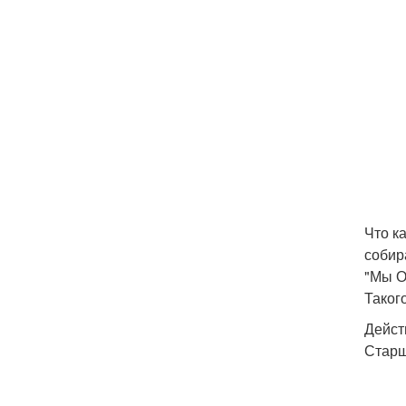
Что к
собир
"Мы О
Таког
Дейст
Старш