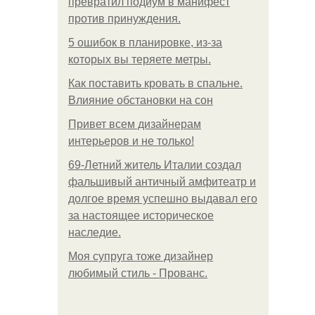
превратил подиум в манифест
против принуждения.
5 ошибок в планировке, из-за
которых вы теряете метры.
Как поставить кровать в спальне.
Влияние обстановки на сон
Привет всем дизайнерам
интерьеров и не только!
69-Летний житель Италии создал
фальшивый античный амфитеатр и
долгое время успешно выдавал его
за настоящее историческое
наследие.
Моя супруга тоже дизайнер
любимый стиль - Прованс.