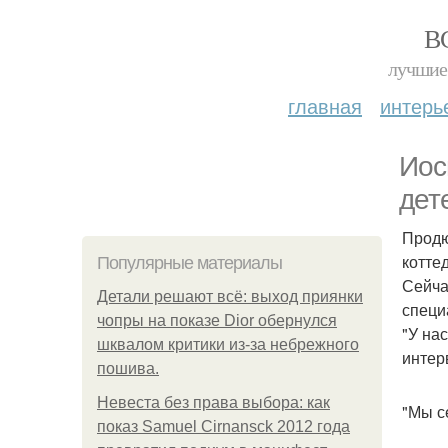
В
лучшие 
главная
интерь
Иос
дет
Продю
котте
Популярные материалы
Сейча
Детали решают всё: выход приянки
специ
чопры на показе Dior обернулся
"У на
шквалом критики из-за небрежного
интер
пошива.
Невеста без права выбора: как
"Мы с
показ Samuel Cirnansck 2012 года