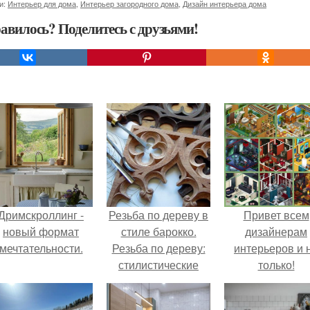
и:
Интерьер для дома
,
Интерьер загородного дома
,
Дизайн интерьера дома
авилось? Поделитесь с друзьями!
Дримскроллинг -
Резьба по дереву в
Привет всем
новый формат
стиле барокко.
дизайнерам
мечтательности.
Резьба по дереву:
интерьеров и 
стилистические
только!
направления и
характерные узоры.