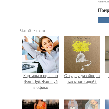
Категори
Понр
Читайте также
Картины в офис по
Откуда у дизайнера
Фен-Шуй. Фэн-шуй
так много идей?
в офисе