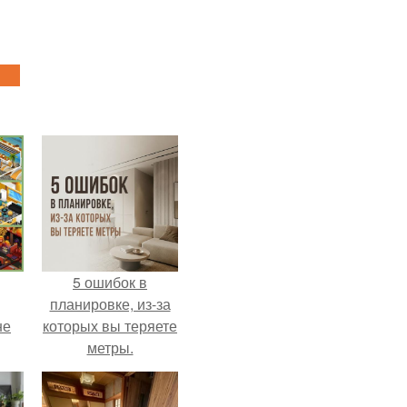
5 ошибок в
планировке, из-за
не
которых вы теряете
метры.