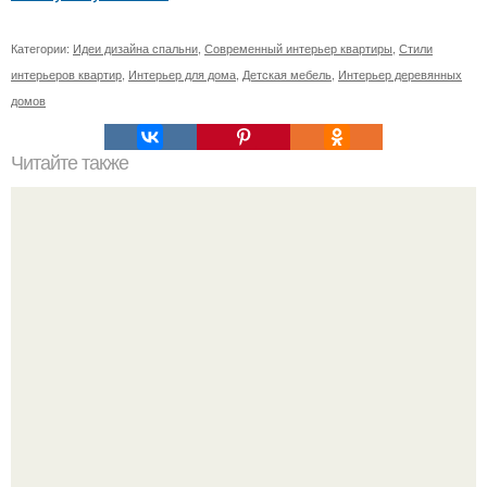
Категории:
Идеи дизайна спальни
,
Современный интерьер квартиры
,
Стили
интерьеров квартир
,
Интерьер для дома
,
Детская мебель
,
Интерьер деревянных
домов
Читайте также
Уютный домик площадью всего 14, 8 кв.