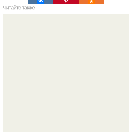
Читайте также
Икеа для прихожей ИДЕИ. Мебель для прихожей
«ИКЕА»: ассортимент и функциональные особенности
Выходные в Тобольске провели.