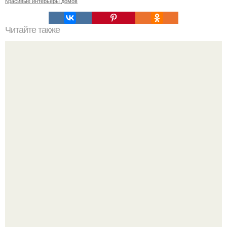
Красивые интерьеры домов
Читайте также
Как правильно обрезать герань, чтобы она пышно цвела.
Невеста без права выбора: как показ Samuel Cirnansck