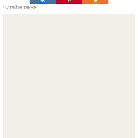
Читайте также
Как приготовить гипс для заливки форм. Как разводить
гипс: Все о приготовлении идеального раствора
Культурный код. Можно сделать красивый интерьер