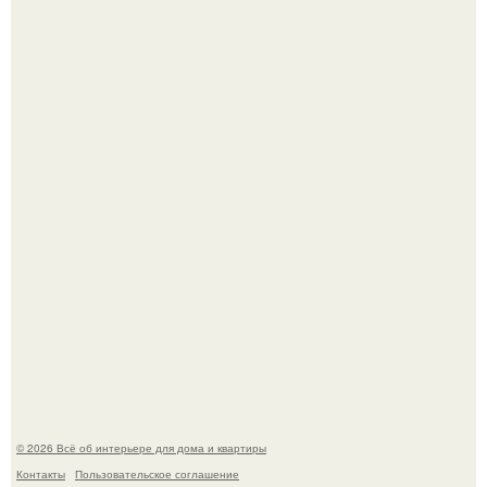
Сокровища из Hoff.
Эко - панно "Песочный Берег":
© 2026 Всё об интерьере для дома и квартиры
Контакты
Пользовательское соглашение