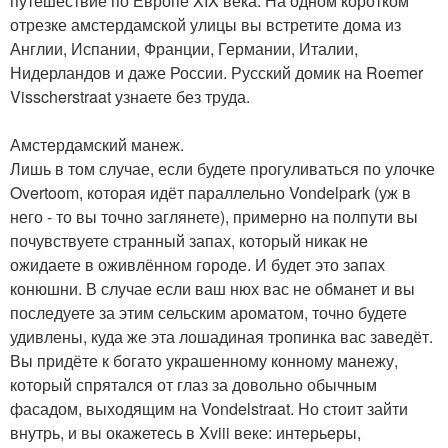
путешествие по Европе XIX века. На одном коротком
отрезке амстердамской улицы вы встретите дома из
Англии, Испании, Франции, Германии, Италии,
Нидерландов и даже России. Русский домик на Roemer
Visscherstraat узнаете без труда.
Амстердамский манеж.
Лишь в том случае, если будете прогуливаться по улочке
Overtoom, которая идёт параллельно Vondelpark (уж в
него - то вы точно заглянете), примерно на полпути вы
почувствуете странный запах, который никак не
ожидаете в оживлённом городе. И будет это запах
конюшни. В случае если ваш нюх вас не обманет и вы
последуете за этим сельским ароматом, точно будете
удивлены, куда же эта лошадиная тропинка вас заведёт.
Вы придёте к богато украшенному конному манежу,
который спрятался от глаз за довольно обычным
фасадом, выходящим на Vondelstraat. Но стоит зайти
внутрь, и вы окажетесь в Xviii веке: интерьеры,