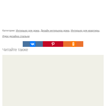
Категории:
Интерьер для дома
,
Дизайн интерьера дома
,
Интерьер для квартиры
,
Идеи дизайна спальни
Читайте также
Как правильно обрезать герань, чтобы она пышно цвела.