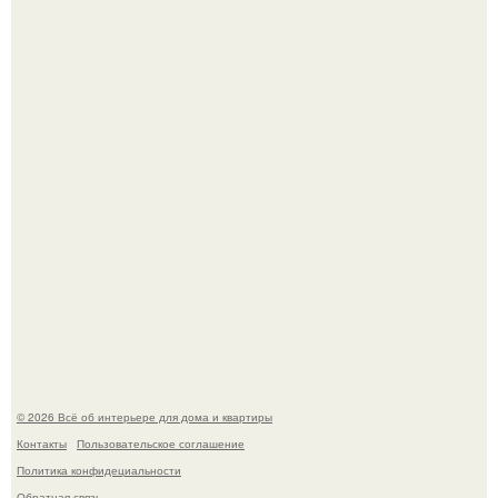
Три года назад мы купили борщевичное поле и
придумали мечту!
Преображение в ванной на ул. генерала Григорова, д.
36!
© 2026 Всё об интерьере для дома и квартиры
Контакты
Пользовательское соглашение
Политика конфидециальности
Обратная связь