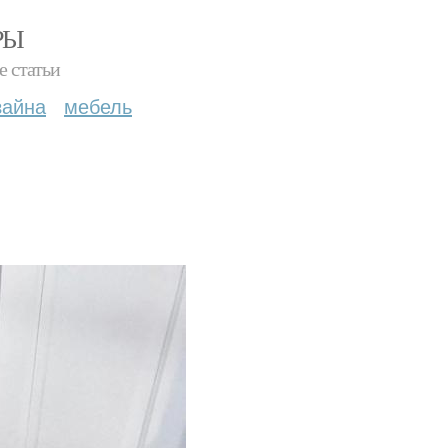
РЫ
е статьи
зайна
мебель