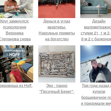
Круг замкнулся:
Деньги в углах
Дизайн
психологиня
квартиры.
малометражн
Вероника
Народные приметы
студии 21, 1 м 2 
Степанова снова
на богатство
9 м 2 с балконом
вышла замуж за
Краснодаре.
собственного
бывшего мужа.
окровища из Hoff.
Эко - панно
Три года назад
"Песочный Берег":
купили
борщевичное п
и придумали меч