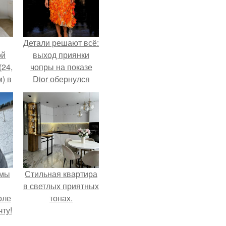
Детали решают всё:
ой
выход приянки
(24,
чопры на показе
) в
Dior обернулся
шквалом критики
из-за небрежного
пошива.
 мы
Стильная квартира
в светлых приятных
оле
тонах.
ту!