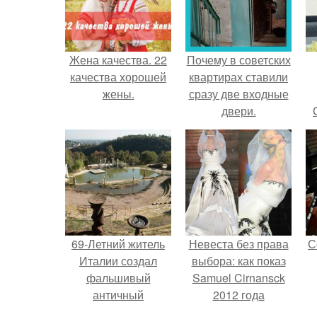
Жена качества. 22
Почему в советских
качества хорошей
квартирах ставили
жены.
сразу две входные
двери.
69-Летний житель
Невеста без права
С
Италии создал
выбора: как показ
фальшивый
Samuel Cirnansck
античный
2012 года
амфитеатр и
превратил подиум