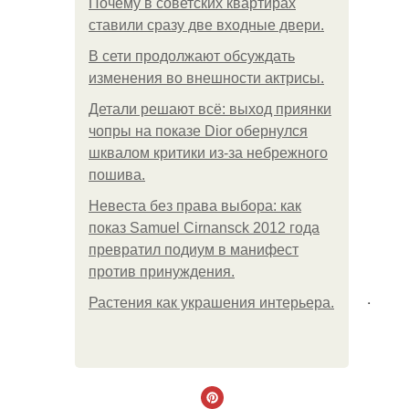
Почему в советских квартирах
ставили сразу две входные двери.
В сети продолжают обсуждать
изменения во внешности актрисы.
Детали решают всё: выход приянки
чопры на показе Dior обернулся
шквалом критики из-за небрежного
пошива.
Невеста без права выбора: как
показ Samuel Cirnansck 2012 года
превратил подиум в манифест
против принуждения.
.
Растения как украшения интерьера.