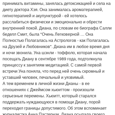
принимать витамины, занялась детоксикацией и села на
диету доктора Хэя. Она занималась ароматерапией,
гипнотерапией и акупунктурой - ей хотелось
расслабиться физически и эмоционально и обрести
внутренний покой. Диана, по словам ее биографа Салли
беделл Смит, была "Очень Легковерной … Она
Полностью Полагалась на Астрологов - как Полагалась
на Друзей и Любовников". Диана им в любое время дня
и ночи звонила. Уна шэнли - тоффоло, которая начала
посещать Диану в сентябре 1989 года, подтолкнула
принцессу к занятиям медитацией. С самой первой
встречи Уна поняла, что перед ней очень скромный и
уставший человек, печальный и уязвимый.
А тем временем в личной жизни Дианы - в ее
отношениях с Джеймсом хьюиттом - произошли
серьезные перемены. Хьюитт, который старался
поддержать нуждающуюся в помощи Диану, порой
переходил границы допустимого. Об этом вспоминает
журналистка Анна Пастернак. Диана осыпала своего