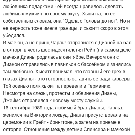
любовника подарками - ей всегда нравилось одевать
любимых мужчин по своему вкусу. Хьюитта, по ее
собственным словам, она "Одела с Головы до ног". Но и
ее верность тоже имела границы, и хьюитт скоро в этом
убедился.
В мае он, а не принц Чарльз отправился с Дианой на бал
в олторп в честь шестидесятилетия Рейн (на самом деле
мачеха Дианы родилась в сентябре. Вечером они с
Дианой отправились в павильон с бассейном и занялись
там любовью. Хьюитт понимал, что главный его грех в
глазах Дианы - это готовность оставить ее ради карьеры.
Той осенью полк хьюитта перевели в Германию.
Несмотря на слезы, протесты и обвинения Дианы,
Джеймс отправился к новому месту службы.
16 сентября 1989 года любимый брат Дианы, Чарльз,
женился на Виктории локвуд. Диана присутствовала на
церемонии в Грейт - брингтоне, а затем на приеме в
олторпе. Отношения между детьми Спенсера и мачехой