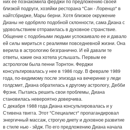
них ее познакомила ферджи по предложению своей
близкой подруги, хозяйки ресторана "Сан - Лоренцо" в
найтсбридже, Мары берни. Хотя близкое окружение
Дианы не одобряло подобной склонности, сама Диана с
удовольствием отправилась в духовное странствие.
Общение с подобными людьми успокаивало ее и давало
ей силы мириться с реалиями повседневной жизни. Она
верила в астрологию безгранично. И ей давали те
ответы, какие она хотела услышать. Первым ее
астрологом была пенни Торнтон. Ферджи
консультировалась у нее в 1986 году. В феврале 1989
года, по-видимому после эпизода на вечеринке у леди
голдсмит, Диана обратилась к другому астрологу, Дебби
Фрэнк. Пытаясь решить свои проблемы, Диана
становилась невероятно доверчива.
С декабря 1988 года Диана консультировалась и у
Стивена твигга. Этот "Специалист" пропагандировал
энергичный массаж, строгую диету и духовное развитие
в стиле нью - эйдж. По его предложению Диана начала