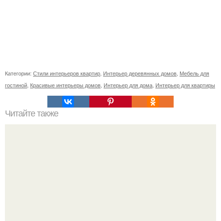
Категории:
Стили интерьеров квартир
,
Интерьер деревянных домов
,
Мебель для
гостиной
,
Красивые интерьеры домов
,
Интерьер для дома
,
Интерьер для квартиры
Читайте также
Огурцы на подоконнике.