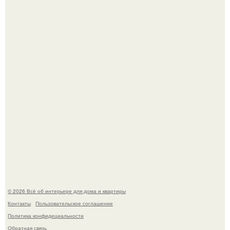
Сокровища из Hoff.
Три года назад мы купили борщевичное поле и
придумали мечту!
© 2026 Всё об интерьере для дома и квартиры
Контакты
Пользовательское соглашение
Политика конфидециальности
Обратная связь