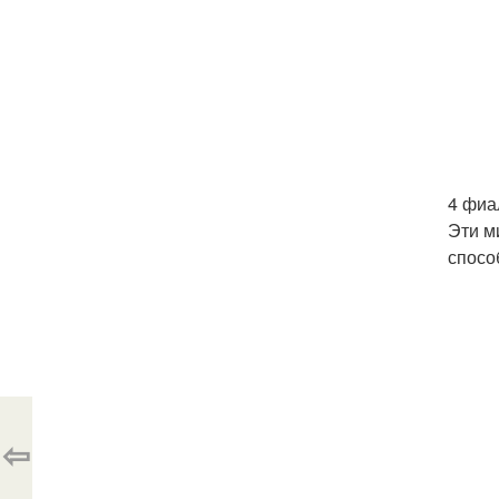
4 фиа
Эти м
спосо
⇦