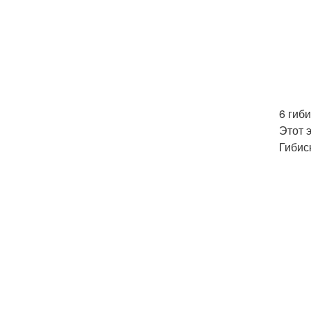
6 гиби
Этот 
Гибис