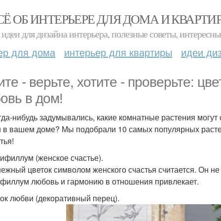
СЁ ОБ ИНТЕРЬЕРЕ ДЛЯ ДОМА И КВАРТИ
идеи для дизайна интерьера, полезные советы, интересны
ер для дома
интерьер для квартиры
идеи ди
ите - верьте, хотите - проверьте: цв
овь в дом!
гда-нибудь задумывались, какие комнатные растения могут
 в вашем доме? Мы подобрали 10 самых популярных расте
тья!
тифиллум (женское счастье).
нежный цветок символом женского счастья считается. Он не 
филлум любовь и гармонию в отношения привлекает.
ток любви (декоративный перец).