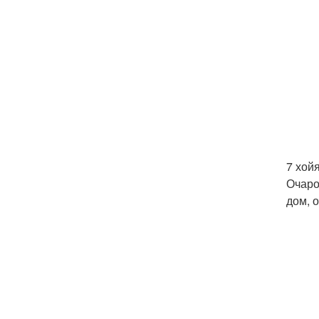
7 хойя
Очаро
дом, 