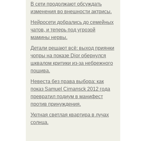
В сети продолжают обсуждать
изменения во внешности актрисы.
Нейросети добрались до семейных
чатов, и теперь под угрозой
мамины нервы.
Детали решают всё: выход приянки
чопры на показе Dior обернулся
шквалом критики из-за небрежного
пошива.
Невеста без права выбора: как
показ Samuel Cirnansck 2012 года
превратил подиум в манифест
против принуждения.
Уютная светлая квартира в лучах
солнца.