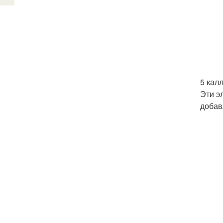
5 кал
Эти э
добав