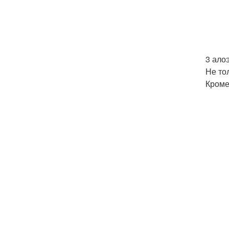
3 ало
Не то
Кроме