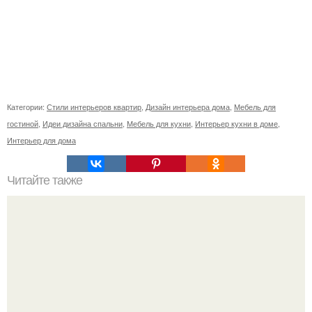
Категории:
Стили интерьеров квартир
,
Дизайн интерьера дома
,
Мебель для
гостиной
,
Идеи дизайна спальни
,
Мебель для кухни
,
Интерьер кухни в доме
,
Интерьер для дома
Читайте также
Ваза из бутылки. Приступаем к уроку