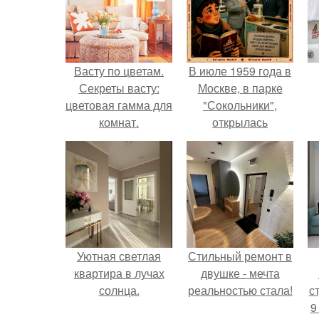
Васту по цветам.
В июле 1959 года в
Секреты васту:
Москве, в парке
цветовая гамма для
"Сокольники",
комнат.
открылась
американская
национальная
выставка.
Уютная светлая
Стильный ремонт в
квартира в лучах
двушке - мечта
солнца.
реальностью стала!
ст
9