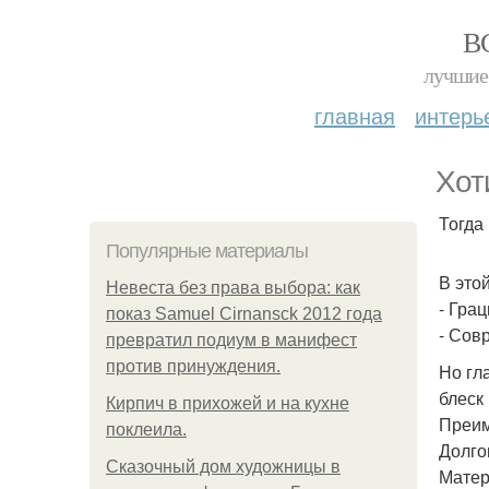
В
лучшие 
главная
интерь
Хот
Тогда
Популярные материалы
В этой
Невеста без права выбора: как
- Гра
показ Samuel Cirnansck 2012 года
- Сов
превратил подиум в манифест
против принуждения.
Но гл
блеск
Кирпич в прихожей и на кухне
Преим
поклеила.
Долго
Сказочный дом художницы в
Матер