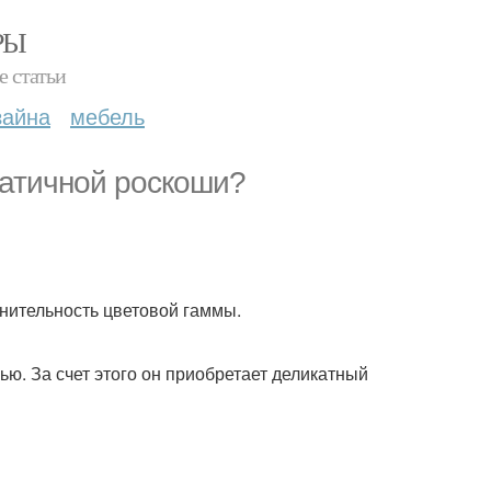
РЫ
е статьи
зайна
мебель
ратичной роскоши?
енительность цветовой гаммы.
ю. За счет этого он приобретает деликатный