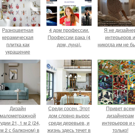
Разноцветная
4 дом профессии.
Я не дизайне
керамическая
Профессии рака (4
интерьеров 
плитка как
дом, луна).
никогда им не б
украшение
интерьера.
Дизайн
Среди сосен. Этот
Привет всем
малометражной
дом словно вырос
дизайнерам
удии 21, 1 м 2 (24,
среди деревьев, и
интерьеров и 
 м 2 с балконом) в
жизнь здесь течет в
только!