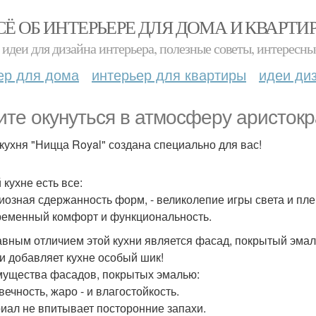
СЁ ОБ ИНТЕРЬЕРЕ ДЛЯ ДОМА И КВАРТИ
идеи для дизайна интерьера, полезные советы, интересны
ер для дома
интерьер для квартиры
идеи ди
ите окунуться в атмосферу аристок
 кухня "Ницца Royal" создана специально для вас!
 кухне есть все:
циозная сдержанность форм, - великолепие игры света и пл
ременный комфорт и функциональность.
авным отличием этой кухни является фасад, покрытый эмаль
 и добавляет кухне особый шик!
ущества фасадов, покрытых эмалью:
вечность, жаро - и влагостойкость.
иал не впитывает посторонние запахи.