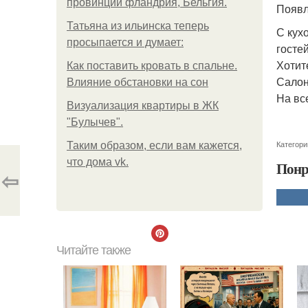
провинции фландрия, Бельгия.
Появл
Татьяна из ильинска теперь
С кух
просыпается и думает:
гостей
Хотит
Как поставить кровать в спальне.
Салон
Влияние обстановки на сон
На вс
Визуализация квартиры в ЖК
"Булычев".
Категори
Таким образом, если вам кажется,
что дома vk.
Понр
⇦
Читайте также