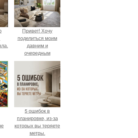
р
Привет! Хочу
и
поделиться моим
ыла.
давним и
очередным
неопубликованным
проектом.
5 ошибок в
планировке, из-за
не
которых вы теряете
метры.