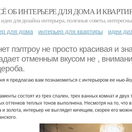
СЁ ОБ ИНТЕРЬЕРЕ ДЛЯ ДОМА И КВАРТИ
идеи для дизайна интерьера, полезные советы, интересны
ер для дома
интерьер для квартиры
идеи ди
нет пэлтроу не просто красивая и з
адает отменным вкусом не , внимани
дероба.
ня я предлагаю вам познакомиться с интерьером ее нью-йо
аменты состоят из трех спален, трех ванных комнат и двух
ых оттенков теплых тонов выполнена. Несмотря на то, что 
а и золота, интерьер не выглядит кичящим, скорее его можн
нского.