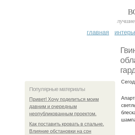
В
лучшие 
главная
интерь
Гви
обл
гар
Сегод
Популярные материалы
Апарт
Привет! Хочу поделиться моим
светл
давним и очередным
блеск
неопубликованным проектом.
шампа
Как поставить кровать в спальне.
Влияние обстановки на сон