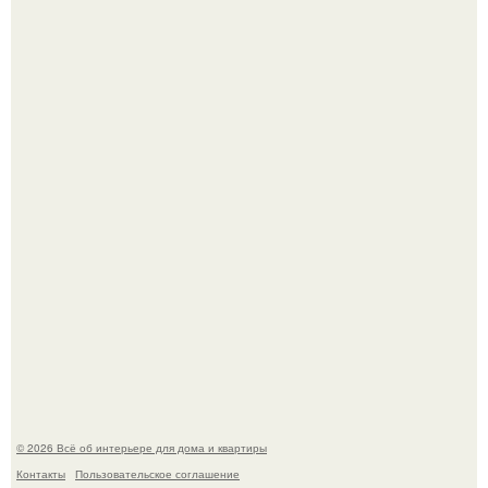
Эко - панно "Песочный Берег":
Преображение в ванной на ул. генерала Григорова, д.
36!
© 2026 Всё об интерьере для дома и квартиры
Контакты
Пользовательское соглашение