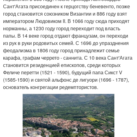
Сант'Агата присоединен к герцогству беневенто, позже
город становится союзником Византии и 886 году взят
императором Людовиком II. В 1066 году сюда приходят
норманны, а 1230 году город переходит под власть
папы. В 14 веке город отдают французам, он переходи
из рук в руки родовитых семей. С 1696 до упразднения
феодализма в 1806 году город принадлежит семье
карафа, графам черрето - саннита. С 10 века Сант'Агата
становится резиденцией епископов, среди которых
Феличе перетти (1521 - 1590), будущий папа Сикст V
(1585-1590) и святой альфонс де лигуори (1696 - 1787),
основатель конгрегации редемптористов.