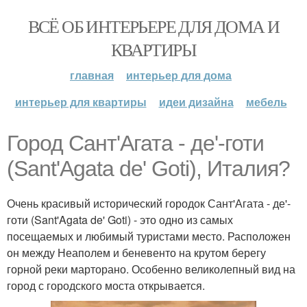
ВСЁ ОБ ИНТЕРЬЕРЕ ДЛЯ ДОМА И
КВАРТИРЫ
главная
интерьер для дома
интерьер для квартиры
идеи дизайна
мебель
Город Сант'Агата - де'-готи
(Sant'Agata de' Goti), Италия?
Очень красивый исторический городок Сант'Агата - де'-
готи (Sant'Agata de' Goti) - это одно из самых
посещаемых и любимый туристами место. Расположен
он между Неаполем и беневенто на крутом берегу
горной реки марторано. Особенно великолепный вид на
город с городского моста открывается.