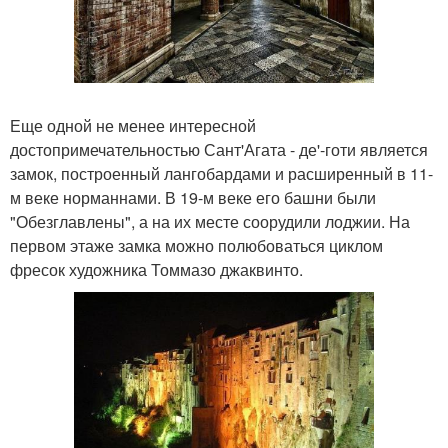
Еще одной не менее интересной
достопримечательностью Сант'Агата - де'-готи является
замок, построенный лангобардами и расширенный в 11-
м веке норманнами. В 19-м веке его башни были
"Обезглавлены", а на их месте соорудили лоджии. На
первом этаже замка можно полюбоваться циклом
фресок художника Томмазо джаквинто.