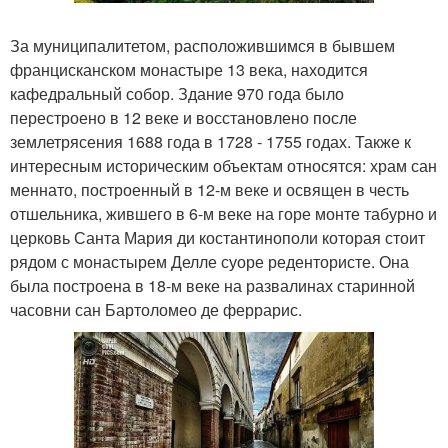
За муниципалитетом, расположившимся в бывшем
францисканском монастыре 13 века, находится
кафедральный собор. Здание 970 года было
перестроено в 12 веке и восстановлено после
землетрясения 1688 года в 1728 - 1755 годах. Также к
интересным историческим объектам относятся: храм сан
меннато, построенный в 12-м веке и освящен в честь
отшельника, жившего в 6-м веке на горе монте табурно и
церковь Санта Мария ди костантинополи которая стоит
рядом с монастырем Делле суоре редентористе. Она
была построена в 18-м веке на развалинах старинной
часовни сан Бартоломео де феррарис.