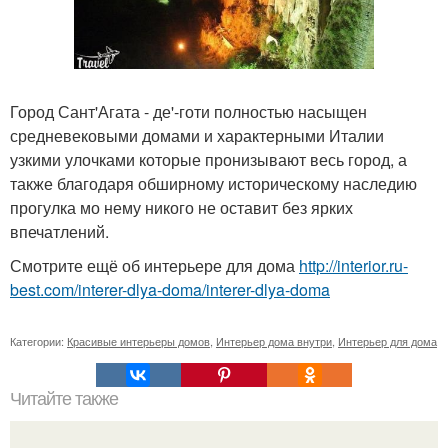
Город Сант'Агата - де'-готи полностью насыщен
средневековыми домами и характерными Италии
узкими улочками которые пронизывают весь город, а
также благодаря обширному историческому наследию
прогулка мо нему никого не оставит без ярких
впечатлений.
Смотрите ещё об интерьере для дома
http://interior.ru-
best.com/interer-dlya-doma/interer-dlya-doma
Категории:
Красивые интерьеры домов
,
Интерьер дома внутри
,
Интерьер для дома
Читайте также